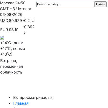
Москва
14:50
GMT +3
Четверг
06-08-2026
USD
80.929
-0.2 ↓
-0.392
EUR
93.19
↓
+14
˚C (днем
+17
˚C, ночью
+10
˚C)
Ветрено,
переменная
облачность
МедиаПрофи
Вы просматриваете:
Главная