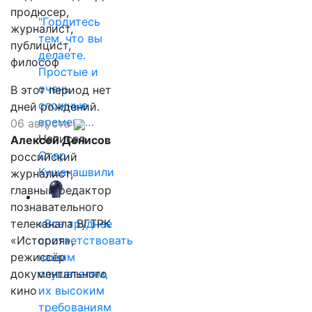
продюсер,
"Гордитесь
журналист,
тем, что вы
публицист,
делаете.
философ
Простые и
очень
В этот период нет
сложные
дней рождений.
времена…
06 августа
Написал
Алексей Денисов
Отар
российский
Кушанашвили
журналист,
главный редактор
познавательного
телеканала ВГТРК
«Все труднее
«История»,
соответствовать
режиссёр
нашим
документального
слушателям,
кино
их высоким
требованиям