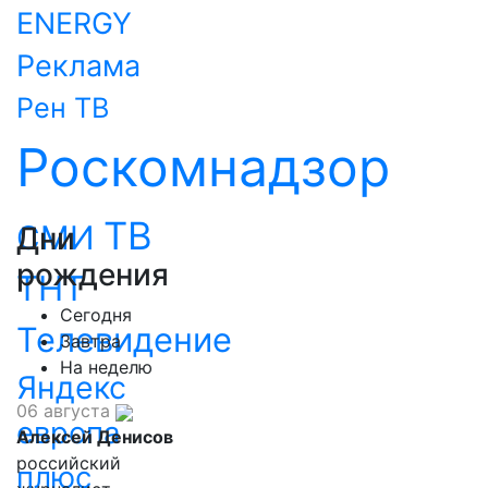
ENERGY
Реклама
Рен ТВ
Роскомнадзор
ТВ
СМИ
Дни
рождения
ТНТ
Сегодня
Телевидение
Завтра
На неделю
Яндекс
06 августа
европа
Алексей Денисов
российский
плюс