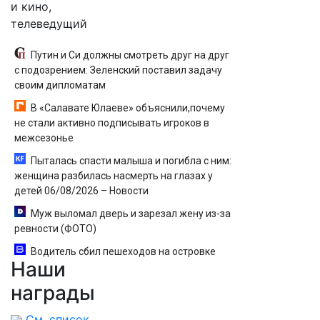
и кино,
телеведущий
Путин и Си должны смотреть друг на друг
с подозрением: Зеленский поставил задачу
своим дипломатам
В «Салавате Юлаеве» объяснили,почему
не стали активно подписывать игроков в
межсезонье
Пыталась спасти малыша и погибла с ним:
женщина разбилась насмерть на глазах у
детей 06/08/2026 – Новости
Муж выломал дверь и зарезал жену из-за
ревности (ФОТО)
Водитель сбил пешеходов на островке
Наши
безопасности в Омске, пострадали 8 человек -
Новости на Вести.ru
награды
См. список