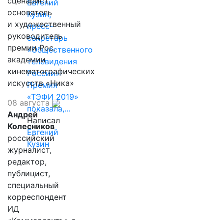
сценарист,
Евгений
основатель
Кузин,
и художественный
пресс-
руководитель
секретарь
премии Рос.
«Общественного
академии
телевидения
кинематографических
России»:
искусств «Ника»
Премия
«ТЭФИ 2019»
08 августа
показала,…
Андрей
Написал
Колесников
Евгений
российский
Кузин
журналист,
редактор,
публицист,
специальный
корреспондент
ИД