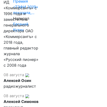
Премия
ИД
«ТЭФИ 2019»
«Коммерсантъ» с
показала,…
1996 года и
Написал
заместитель
Евгений
генерального
Кузин
директора ОАО
«Коммерсантъ» с
2018 года,
главный редактор
журнала
«Русский пионер»
с 2008 года
08 августа
Алексей Осин
радиожурналист
08 августа
Алексей Симонов