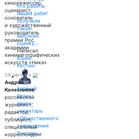
кинорежиссер,
что работы
сценарист,
наших ребят
основатель
получили
и художественный
такую
руководитель
высокую
премии Рос.
оценку…
академии
Написал
кинематографических
Юрий
искусств «Ника»
Костин
08 августа
Андрей
Евгений
Колесников
Кузин,
российский
пресс-
журналист,
секретарь
редактор,
«Общественного
публицист,
телевидения
специальный
России»:
корреспондент