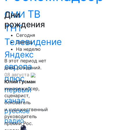
ТВ
СМИ
Дни
рождения
ТНТ
Сегодня
Телевидение
Завтра
На неделю
Яндекс
В этот период нет
европа
дней рождений.
08 августа
плюс
Юлий Гусман
первый
кинорежиссер,
сценарист,
канал
основатель
и художественный
русское
руководитель
радио
премии Рос.