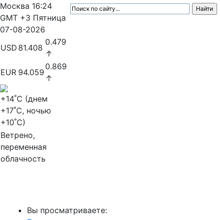
Москва
16:24
GMT +3
Пятница
07-08-2026
0.479
USD
81.408
↑
0.869
EUR
94.059
↑
+14
˚C (днем
+17
˚C, ночью
+10
˚C)
Ветрено,
переменная
облачность
МедиаПрофи
Вы просматриваете: