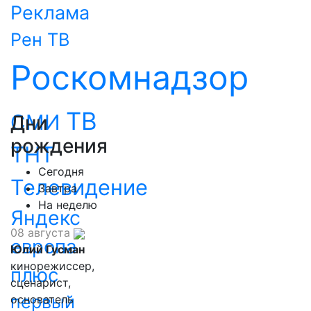
Реклама
Рен ТВ
Роскомнадзор
ТВ
СМИ
Дни
рождения
ТНТ
Сегодня
Телевидение
Завтра
На неделю
Яндекс
08 августа
европа
Юлий Гусман
кинорежиссер,
плюс
сценарист,
первый
основатель