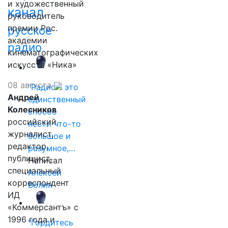
и художественный
канал
руководитель
премии Рос.
русское
академии
радио
кинематографических
искусств «Ника»
08 августа
"Радио - это
Андрей
единственный
Колесников
способ
российский
нести что-то
журналист,
большое и
редактор,
разумное,…
публицист,
Написал
специальный
Алексей
корреспондент
Волин
ИД
«Коммерсантъ» с
1996 года и
"Гордитесь