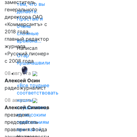
заместитель
тем, что вы
генерального
делаете.
директора ОАО
Простые и
«Коммерсантъ» с
очень
2018 года,
сложные
главный редактор
времена…
журнала
Написал
«Русский пионер»
Отар
с 2008 года
Кушанашвили
08 августа
Алексей Осин
«Все труднее
радиожурналист
соответствовать
08 августа
нашим
Алексей Симонов
слушателям,
президент,
их высоким
председатель
требованиям
правления Фонда
при такой…
защиты гласности
Написал