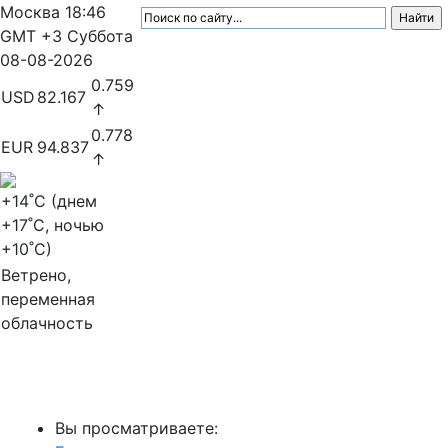
Москва
18:46
GMT +3
Суббота
08-08-2026
0.759
USD
82.167
↑
0.778
EUR
94.837
↑
+14
˚C (днем
+17
˚C, ночью
+10
˚C)
Ветрено,
переменная
облачность
МедиаПрофи
Вы просматриваете: