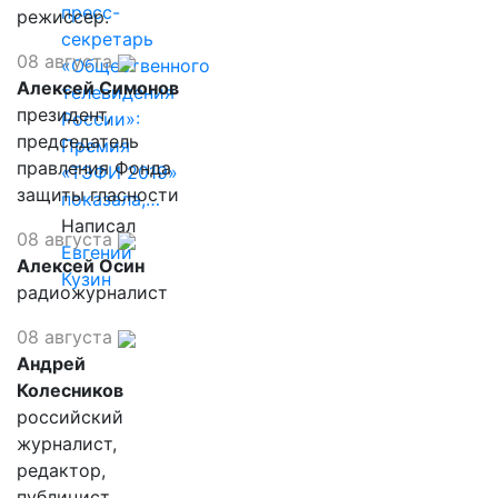
пресс-
режиссер.
секретарь
08 августа
«Общественного
Алексей Симонов
телевидения
президент,
России»:
председатель
Премия
правления Фонда
«ТЭФИ 2019»
защиты гласности
показала,…
Написал
08 августа
Евгений
Алексей Осин
Кузин
радиожурналист
08 августа
Андрей
Колесников
российский
журналист,
редактор,
публицист,