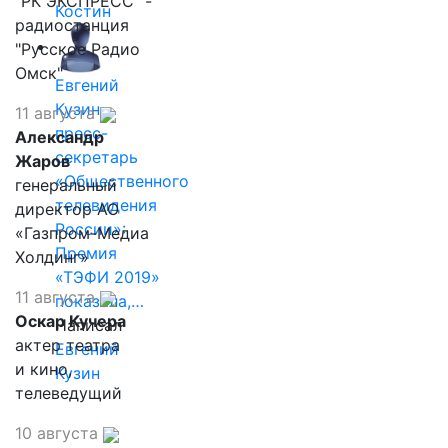
"РК ЭКСПРЕСС" -
Костин
радиостанция
"Русское Радио
Омск"
Евгений
Кузин,
11 августа
пресс-
Александр
секретарь
Жаров
«Общественного
генеральный
телевидения
директор АО
России»:
«Газпром-Медиа
Премия
Холдинг»
«ТЭФИ 2019»
11 августа
показала,…
Оскар Кучера
Написал
актер театра
Евгений
и кино,
Кузин
телеведущий
10 августа