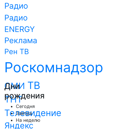
Радио
Радио
ENERGY
Реклама
Рен ТВ
Роскомнадзор
ТВ
СМИ
Дни
рождения
ТНТ
Сегодня
Телевидение
Завтра
На неделю
Яндекс