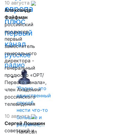
10 августа
европа
Александр
Файфман
плюс
российский
первый
продюсер,
первый
канал
заместитель
генерального
русское
директора -
радио
генеральный
продюсер «ОРТ/
Первого канала»,
"Радио - это
член Академии
единственный
российского
способ
телевидения
нести что-то
10 августа
большое и
Сергей Ломакин
разумное,…
советский и
Написал