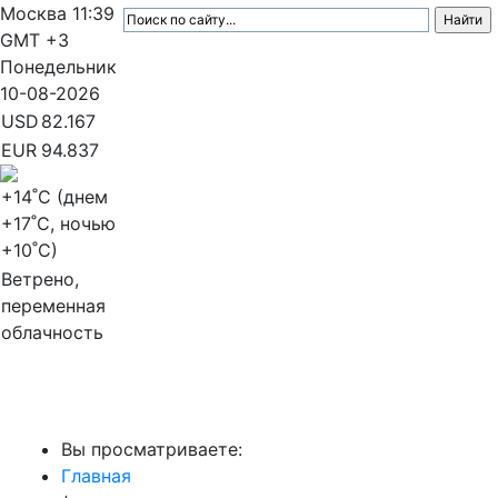
Москва
11:39
GMT +3
Понедельник
10-08-2026
USD
82.167
EUR
94.837
+14
˚C (днем
+17
˚C, ночью
+10
˚C)
Ветрено,
переменная
облачность
МедиаПрофи
Вы просматриваете:
Главная