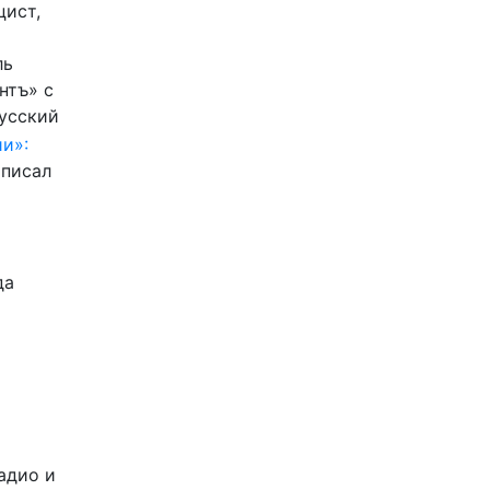
цист,
ль
нтъ» с
Русский
и»:
писал
да
адио и