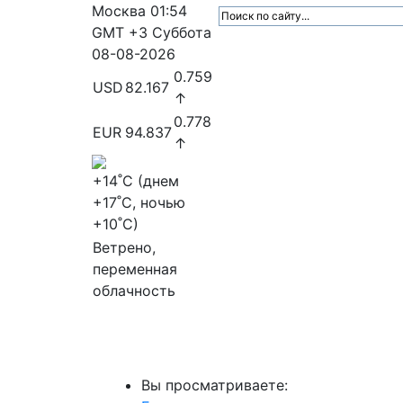
Москва
01:54
GMT +3
Суббота
08-08-2026
0.759
USD
82.167
↑
0.778
EUR
94.837
↑
+14
˚C (днем
+17
˚C, ночью
+10
˚C)
Ветрено,
переменная
облачность
МедиаПрофи
Главное
Медиарыно
Вы просматриваете: