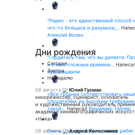
"Радио - это единственный способ 
что-то большое и разумное,…
Напи
Алексей Волин
Дни
рождения
"Гордитесь тем, что вы делаете. П
Сегодня
и очень сложные времена…
Написа
Завтра
Кушанашвили
На неделю
08 августа
Юлий Гусман
«Все труднее соответствовать наш
кинорежиссер, сценарист, основатель
слушателям, их высоким требовани
и художественный руководитель премии
такой…
Написал
Владимир Таллер
академии кинематографических искусст
«Ника»
08 августа
Очень рад, что работы наших ребят
Андрей Колесников