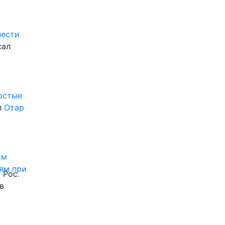
нести
сал
ростые
л
Отар
им
ям при
 Рос.
в