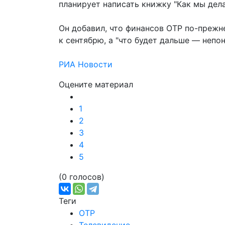
планирует написать книжку "Как мы дела
Он добавил, что финансов ОТР по-прежне
к сентябрю, а "что будет дальше — непон
РИА Новости
Оцените материал
1
2
3
4
5
(0 голосов)
Теги
ОТР