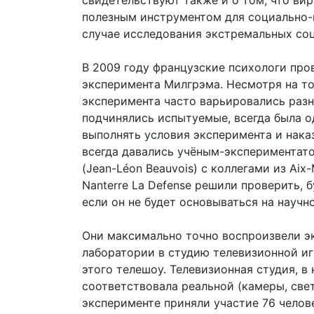
свидетельствуют также и о том, что ви
полезным инструментом для социально-
случае исследования экстремальных со
В 2009 году французские психологи про
эксперимента Милгрэма. Несмотря на то
эксперимента часто варьировались разн
подчинялись испытуемые, всегда была о
выполнять условия эксперимента и нака
всегда давались учёным-экспериментато
(Jean-Léon Beauvois) с коллегами из Aix-Ma
Nanterre La Defense решили проверить, 
если он не будет основываться на научн
Они максимально точно воспроизвели эк
лаборатории в студию телевизионной иг
этого телешоу. Телевизионная студия, 
соответствовала реальной (камеры, свет
эксперименте приняли участие 76 челов