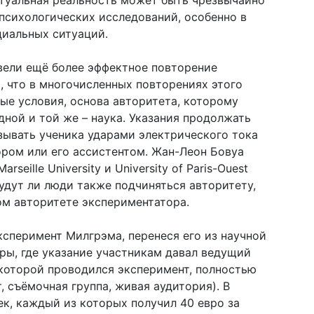
ртуальная реальность может быть чрезвычайно
психологических исследований, особенно в
циальных ситуаций.
вели ещё более эффектное повторение
, что в многочисленных повторениях этого
ые условия, основа авторитета, которому
дной и той же – наука. Указания продолжать
зывать ученика ударами электрического тока
ром или его ассистентом. Жан-Леон Бовуа
rseille University и University of Paris-Ouest
будут ли люди также подчиняться авторитету,
ом авторитете экспериментатора.
сперимент Милгрэма, перенеся его из научной
ры, где указание участникам давал ведущий
в которой проводился эксперимент, полностью
, съёмочная группа, живая аудитория). В
ек, каждый из которых получил 40 евро за