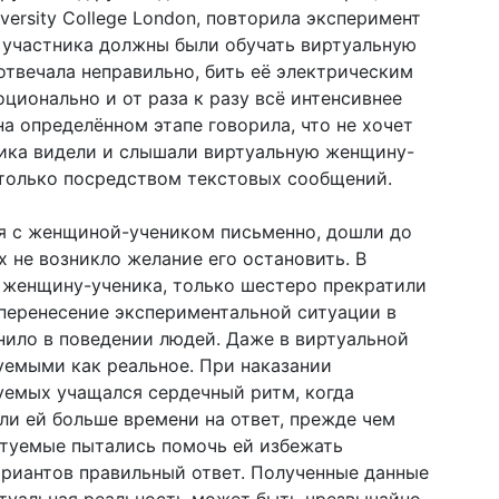
iversity College London, повторила эксперимент
 участника должны были обучать виртуальную
отвечала неправильно, бить её электрическим
ционально и от раза к разу всё интенсивнее
на определённом этапе говорила, что не хочет
ника видели и слышали виртуальную женщину-
й только посредством текстовых сообщений.
ся с женщиной-учеником письменно, дошли до
х не возникло желание его остановить. В
и женщину-ученика, только шестеро прекратили
перенесение экспериментальной ситуации в
нило в поведении людей. Даже в виртуальной
уемыми как реальное. При наказании
уемых учащался сердечный ритм, когда
ли ей больше времени на ответ, прежде чем
ытуемые пытались помочь ей избежать
ариантов правильный ответ. Полученные данные