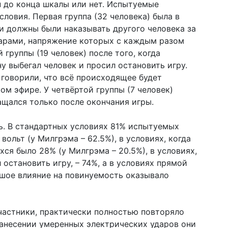
н до конца шкалы или нет. Испытуемые
ловия. Первая группа (32 человека) была в
и должны были наказывать другого человека за
арами, напряжение которых с каждым разом
й группы (19 человек) после того, когда
ну выбегал человек и просил остановить игру.
 говорили, что всё происходящее будет
ом эфире. У четвёртой группы (7 человек)
ащался только после окончания игры.
ь. В стандартных условиях 81% испытуемых
ольт (у Милгрэма – 62.5%), в условиях, когда
ся было 28% (у Милгрэма – 20.5%), в условиях,
 остановить игру, – 74%, а в условиях прямой
ьшое влияние на повинуемость оказывало
частники, практически полностью повторяло
анесении умеренных электрических ударов они