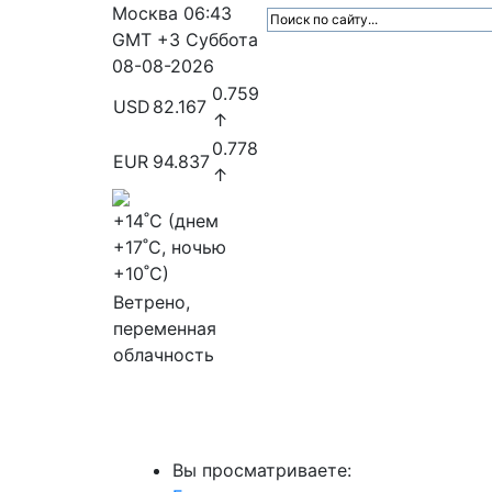
Москва
06:43
GMT +3
Суббота
08-08-2026
0.759
USD
82.167
↑
0.778
EUR
94.837
↑
+14
˚C (днем
+17
˚C, ночью
+10
˚C)
Ветрено,
переменная
облачность
МедиаПрофи
Главное
Медиарыно
Вы просматриваете: