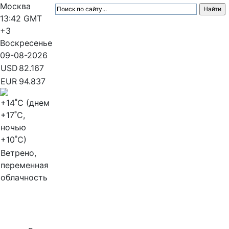
Москва
13:42
GMT
+3
Воскресенье
09-08-2026
USD
82.167
EUR
94.837
+14
˚C (днем
+17
˚C,
ночью
+10
˚C)
Ветрено,
переменная
облачность
МедиаПрофи