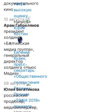
документального
такую
кино
высокую
оценку…
10 августа
Написал
Арам Габрелянов
Юрий
президент
Костин
холдинга
«Балтийская
медиа группа»,
Евгений
генеральный
Кузин,
директор
пресс-
холдинга «Ньюс
секретарь
Медиа»
«Общественного
телевидения
09 августа
России»:
Юлия Богатикова
Премия
российский
«ТЭФИ 2019»
продюсер,
показала,…
медиаменеджер,