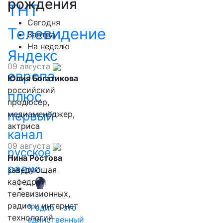
рождения
ТНТ
Сегодня
Телевидение
Завтра
На неделю
Яндекс
09 августа
европа
Юлия Богатикова
российский
плюс
продюсер,
первый
медиаменеджер,
актриса
канал
09 августа
русское
Нина Ростова
радио
заведующая
кафедрой
телевизионных,
радио и интернет
"Радио - это
технологий
единственный