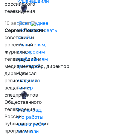
Кушанашвили
российского
телевидения
10 августа
«Все труднее
Сергей Ломакин
соответствовать
советский и
нашим
российский
слушателям,
журналист,
их высоким
телеведущий и
требованиям
медиаменеджер, директор
при такой…
дирекции
Написал
регионального
Владимир
вещания и
Таллер
спецпроектов
Общественного
телевидения
Очень рад,
России
что работы
публицистических
наших ребят
программ и
получили