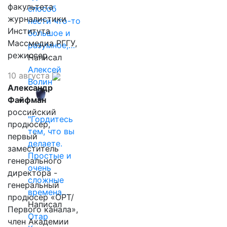
факультета
способ
журналистики
нести что-то
Института
большое и
Массмедиа РГГУ,
разумное,…
режиссер.
Написал
Алексей
10 августа
Волин
Александр
Файфман
российский
"Гордитесь
продюсер,
тем, что вы
первый
делаете.
заместитель
Простые и
генерального
очень
директора -
сложные
генеральный
времена…
продюсер «ОРТ/
Написал
Первого канала»,
Отар
член Академии