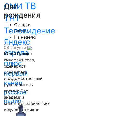
ТВ
СМИ
Дни
рождения
ТНТ
Сегодня
Телевидение
Завтра
На неделю
Яндекс
08 августа
европа
Юлий Гусман
кинорежиссер,
плюс
сценарист,
первый
основатель
и художественный
канал
руководитель
премии Рос.
русское
академии
радио
кинематографических
искусств «Ника»