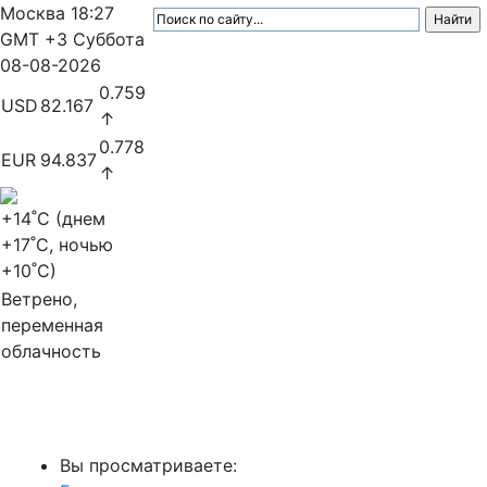
Москва
18:27
GMT +3
Суббота
08-08-2026
0.759
USD
82.167
↑
0.778
EUR
94.837
↑
+14
˚C (днем
+17
˚C, ночью
+10
˚C)
Ветрено,
переменная
облачность
МедиаПрофи
Вы просматриваете: