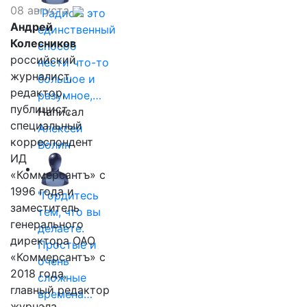
08 августа
"Радио - это
Андрей
единственный
Колесников
способ
российский
нести что-то
журналист,
большое и
редактор,
разумное,…
публицист,
Написал
специальный
Алексей
корреспондент
Волин
ИД
«Коммерсантъ» с
1996 года и
"Гордитесь
заместитель
тем, что вы
генерального
делаете.
директора ОАО
Простые и
«Коммерсантъ» с
очень
2018 года,
сложные
главный редактор
времена…
журнала