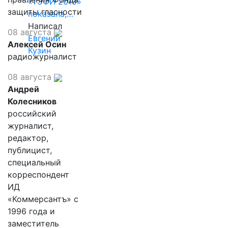
«ТЭФИ 2019»
защиты гласности
показала,…
Написал
08 августа
Евгений
Алексей Осин
Кузин
радиожурналист
08 августа
Андрей
Колесников
российский
журналист,
редактор,
публицист,
специальный
корреспондент
ИД
«Коммерсантъ» с
1996 года и
заместитель