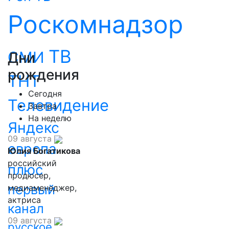
Роскомнадзор
ТВ
СМИ
Дни
рождения
ТНТ
Сегодня
Телевидение
Завтра
На неделю
Яндекс
09 августа
европа
Юлия Богатикова
российский
плюс
продюсер,
первый
медиаменеджер,
актриса
канал
09 августа
русское