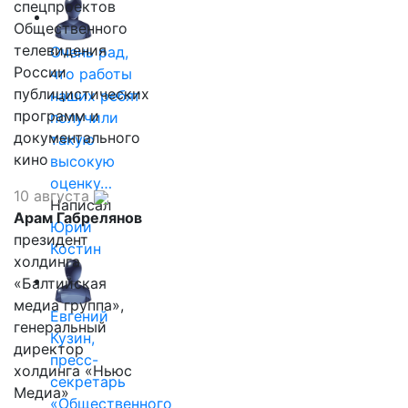
спецпроектов
Общественного
телевидения
Очень рад,
России
что работы
публицистических
наших ребят
программ и
получили
документального
такую
кино
высокую
оценку…
10 августа
Написал
Арам Габрелянов
Юрий
президент
Костин
холдинга
«Балтийская
медиа группа»,
Евгений
генеральный
Кузин,
директор
пресс-
холдинга «Ньюс
секретарь
Медиа»
«Общественного