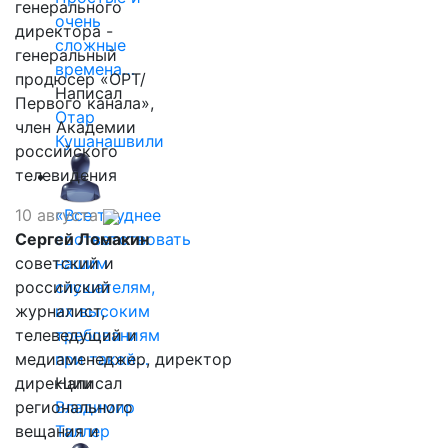
генерального
очень
директора -
сложные
генеральный
времена…
продюсер «ОРТ/
Написал
Первого канала»,
Отар
член Академии
Кушанашвили
российского
телевидения
10 августа
«Все труднее
Сергей Ломакин
соответствовать
советский и
нашим
российский
слушателям,
журналист,
их высоким
телеведущий и
требованиям
медиаменеджер, директор
при такой…
дирекции
Написал
регионального
Владимир
вещания и
Таллер