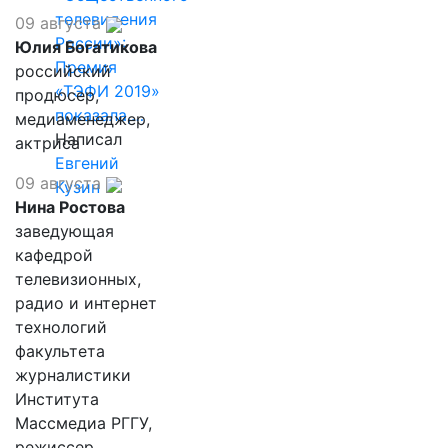
телевидения
09 августа
России»:
Юлия Богатикова
Премия
российский
«ТЭФИ 2019»
продюсер,
показала,…
медиаменеджер,
Написал
актриса
Евгений
09 августа
Кузин
Нина Ростова
заведующая
кафедрой
телевизионных,
радио и интернет
технологий
факультета
журналистики
Института
Массмедиа РГГУ,
режиссер.