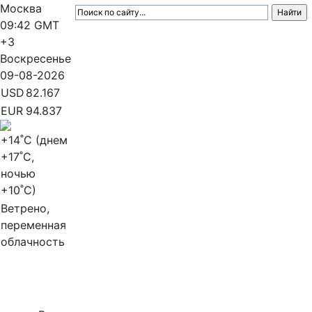
Москва
09:42
GMT
+3
Воскресенье
09-08-2026
USD
82.167
EUR
94.837
+14
˚C (днем
+17
˚C,
ночью
+10
˚C)
Ветрено,
переменная
облачность
МедиаПрофи