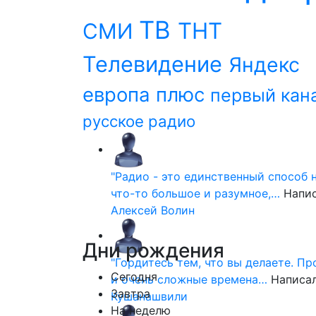
ТВ
ТНТ
СМИ
Телевидение
Яндекс
европа плюс
первый кан
русское радио
"Радио - это единственный способ 
что-то большое и разумное,…
Напи
Алексей Волин
Дни
рождения
"Гордитесь тем, что вы делаете. П
Сегодня
и очень сложные времена…
Написа
Завтра
Кушанашвили
На неделю