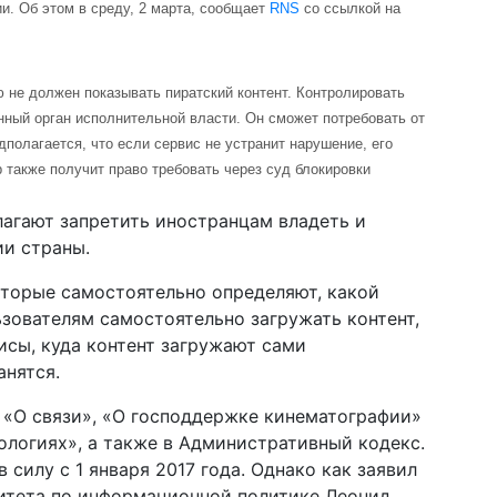
и. Об этом в среду, 2 марта, сообщает
RNS
со ссылкой на
 не должен показывать пиратский контент. Контролировать
нный орган исполнительной власти. Он сможет потребовать от
дполагается, что если сервис не устранит нарушение, его
р также получит право требовать через суд блокировки
лагают запретить иностранцам владеть и
ии страны.
оторые самостоятельно определяют, какой
ьзователям самостоятельно загружать контент,
исы, куда контент загружают сами
анятся.
 «О связи», «О господдержке кинематографии»
логиях», а также в Административный кодекс.
в силу с 1 января 2017 года. Однако как заявил
митета по информационной политике Леонид