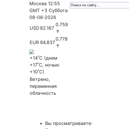
Москва
12:55
GMT +3
Суббота
08-08-2026
0.759
USD
82.167
↑
0.778
EUR
94.837
↑
+14
˚C (днем
+17
˚C, ночью
+10
˚C)
Ветрено,
переменная
облачность
МедиаПрофи
Главное
Медиарыно
Вы просматриваете: