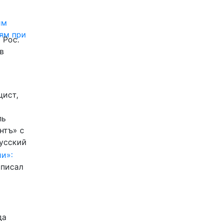
им
ям при
 Рос.
в
цист,
ль
нтъ» с
Русский
и»:
писал
да