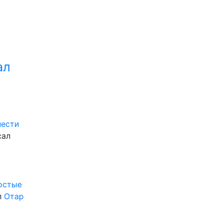
ал
нести
сал
ростые
л
Отар