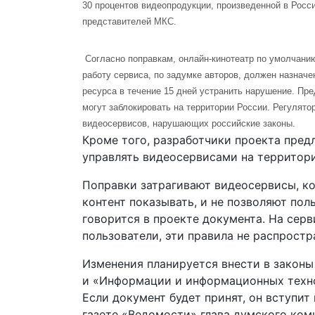
30 процентов видеопродукции, произведенной в Росси
представителей МКС.
Согласно поправкам, онлайн-кинотеатр по умолчанию
работу сервиса, по задумке авторов, должен назначе
ресурса в течение 15 дней устранить нарушение. Пре
могут заблокировать на территории России. Регулято
видеосервисов, нарушающих российские законы.
Кроме того, разработчики проекта пред
управлять видеосервисами на территор
Поправки затрагивают видеосервисы, к
контент показывать, и не позволяют пол
говорится в проекте документа. На серв
пользователи, эти правила не распростр
Изменения планируется внести в законы
и «Информации и информационных техно
Если документ будет принят, он вступит 
газете «Ведомости» глава думского ко