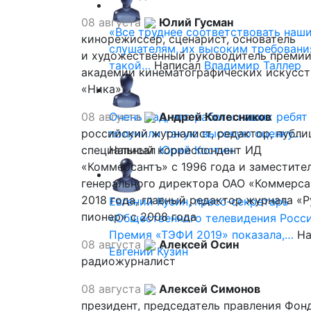
08 августа
Юлий Гусман
«Все труднее соответствовать наш
кинорежиссер, сценарист, основатель
слушателям, их высоким требовани
и художественный руководитель премии
такой…
Написал
Владимир Таллер
академии кинематографических искусст
«Ника»
08 августа
Очень рад, что работы наших ребят
Андрей Колесников
российский журналист, редактор, публи
получили такую высокую оценку…
специальный корреспондент ИД
Написал
Юрий Костин
«Коммерсантъ» с 1996 года и заместите
генерального директора ОАО «Коммерса
2018 года, главный редактор журнала «
Евгений Кузин, пресс-секретарь
пионер» с 2008 года
«Общественного телевидения Росси
Премия «ТЭФИ 2019» показала,…
На
08 августа
Алексей Осин
Евгений Кузин
радиожурналист
08 августа
Алексей Симонов
президент, председатель правления Фон