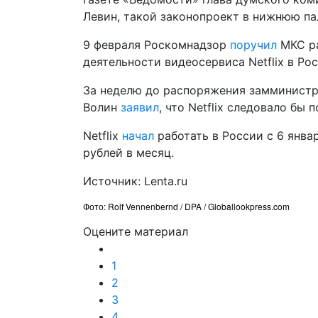
Левин, такой законопроект в нижнюю пал
9 февраля Роскомнадзор
поручил
МКС ра
деятельности видеосервиса Netflix в Рос
За неделю до распоряжения замминистр
Волин
заявил
, что Netflix следовало бы
Netflix
начал
работать в России с 6 янва
рублей в месяц.
Источник: Lenta.ru
Фото: Rolf Vennenbernd / DPA / Globallookpress.com
Оцените материал
1
2
3
4