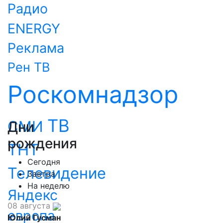
Радио
ENERGY
Реклама
Рен ТВ
Роскомнадзор
ТВ
СМИ
Дни
рождения
ТНТ
Сегодня
Телевидение
Завтра
На неделю
Яндекс
08 августа
европа
Юлий Гусман