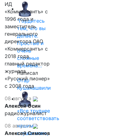
ИД
«Коммерсантъ» с
1996 года и
"Гордитесь
заместитель
тем, что вы
генерального
делаете.
директора ОАО
Простые и
«Коммерсантъ» с
очень
2018 года,
сложные
главный редактор
времена…
журнала
Написал
«Русский пионер»
Отар
с 2008 года
Кушанашвили
08 августа
Алексей Осин
«Все труднее
радиожурналист
соответствовать
08 августа
нашим
Алексей Симонов
слушателям,