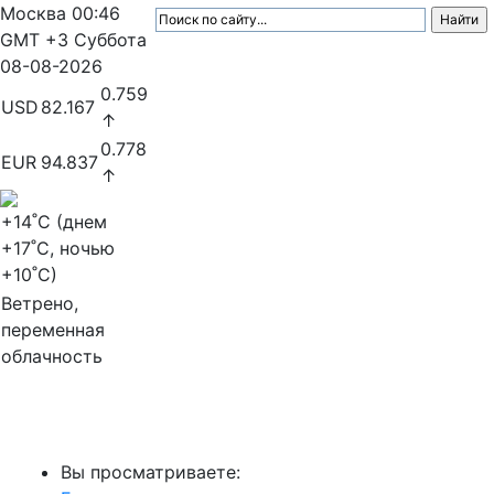
Москва
00:46
GMT +3
Суббота
08-08-2026
0.759
USD
82.167
↑
0.778
EUR
94.837
↑
+14
˚C (днем
+17
˚C, ночью
+10
˚C)
Ветрено,
переменная
облачность
МедиаПрофи
Вы просматриваете: