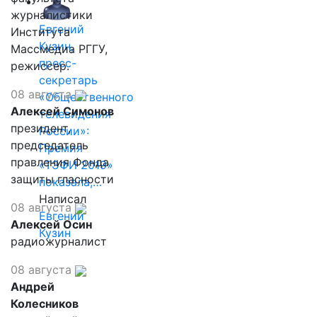
журналистики
Евгений
Института
Кузин,
Массмедиа РГГУ,
пресс-
режиссер.
секретарь
08 августа
«Общественного
Алексей Симонов
телевидения
президент,
России»:
председатель
Премия
правления Фонда
«ТЭФИ 2019»
защиты гласности
показала,…
Написал
08 августа
Евгений
Алексей Осин
Кузин
радиожурналист
08 августа
Андрей
Колесников