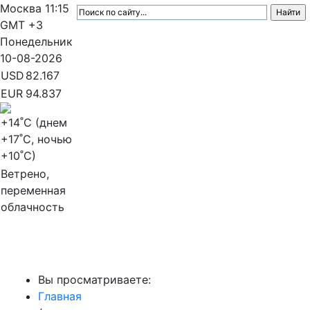
Москва
11:15
GMT +3
Понедельник
10-08-2026
USD
82.167
EUR
94.837
+14
˚C (днем
+17
˚C, ночью
+10
˚C)
Ветрено,
переменная
облачность
МедиаПрофи
Вы просматриваете:
Главная