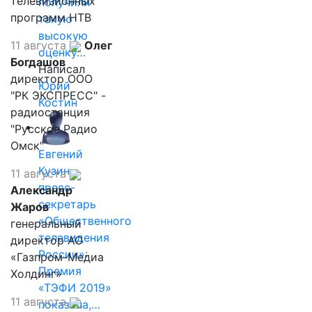
телевизионных
получили
программ НТВ
такую
высокую
11 августа
Олег
оценку…
Богдашов
Написал
директор ООО
Юрий
"РК ЭКСПРЕСС" -
Костин
радиостанция
"Русское Радио
Омск"
Евгений
Кузин,
11 августа
пресс-
Александр
секретарь
Жаров
«Общественного
генеральный
телевидения
директор АО
России»:
«Газпром-Медиа
Премия
Холдинг»
«ТЭФИ 2019»
11 августа
показала,…