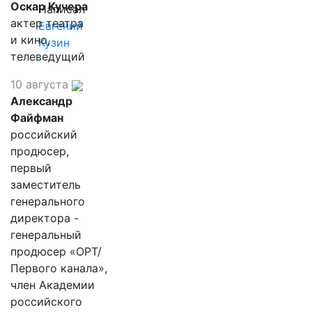
Оскар Кучера
Написал
актер театра
Евгений
и кино,
Кузин
телеведущий
10 августа
Александр
Файфман
российский
продюсер,
первый
заместитель
генерального
директора -
генеральный
продюсер «ОРТ/
Первого канала»,
член Академии
российского