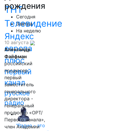
рождения
ТНТ
Сегодня
Телевидение
Завтра
На неделю
Яндекс
10 августа
европа
Александр
Файфман
плюс
российский
первый
продюсер,
первый
канал
заместитель
генерального
русское
директора -
радио
генеральный
продюсер «ОРТ/
Первого канала»,
"Радио - это
член Академии