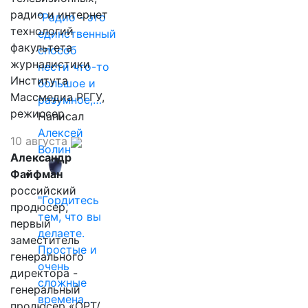
радио и интернет
"Радио - это
технологий
единственный
факультета
способ
журналистики
нести что-то
Института
большое и
Массмедиа РГГУ,
разумное,…
режиссер.
Написал
Алексей
10 августа
Волин
Александр
Файфман
российский
"Гордитесь
продюсер,
тем, что вы
первый
делаете.
заместитель
Простые и
генерального
очень
директора -
сложные
генеральный
времена…
продюсер «ОРТ/