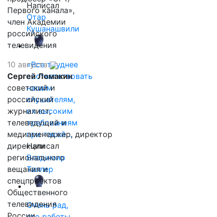
Написал
Первого канала»,
Отар
член Академии
Кушанашвили
российского
телевидения
10 августа
«Все труднее
Сергей Ломакин
соответствовать
советский и
нашим
российский
слушателям,
журналист,
их высоким
телеведущий и
требованиям
медиаменеджер, директор
при такой…
дирекции
Написал
регионального
Владимир
вещания и
Таллер
спецпроектов
Общественного
телевидения
Очень рад,
России
что работы