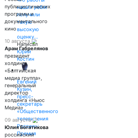
публицистических
наших ребят
программ и
получили
документального
такую
кино
высокую
оценку…
10 августа
Написал
Арам Габрелянов
Юрий
президент
Костин
холдинга
«Балтийская
медиа группа»,
Евгений
генеральный
Кузин,
директор
пресс-
холдинга «Ньюс
секретарь
Медиа»
«Общественного
телевидения
09 августа
России»:
Юлия Богатикова
Премия
российский