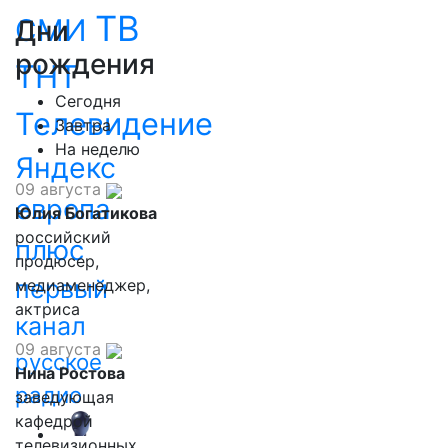
ТВ
СМИ
Дни
рождения
ТНТ
Сегодня
Телевидение
Завтра
На неделю
Яндекс
09 августа
европа
Юлия Богатикова
российский
плюс
продюсер,
первый
медиаменеджер,
актриса
канал
09 августа
русское
Нина Ростова
радио
заведующая
кафедрой
телевизионных,