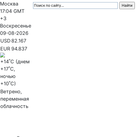
Москва
17:04
GMT
+3
Воскресенье
09-08-2026
USD
82.167
EUR
94.837
+14
˚C (днем
+17
˚C,
ночью
+10
˚C)
Ветрено,
переменная
облачность
МедиаПрофи