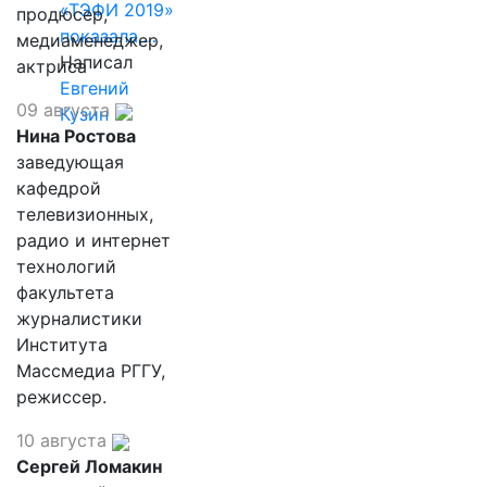
«ТЭФИ 2019»
продюсер,
показала,…
медиаменеджер,
Написал
актриса
Евгений
09 августа
Кузин
Нина Ростова
заведующая
кафедрой
телевизионных,
радио и интернет
технологий
факультета
журналистики
Института
Массмедиа РГГУ,
режиссер.
10 августа
Сергей Ломакин