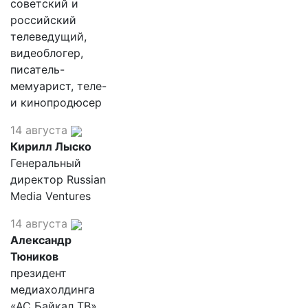
советский и
российский
телеведущий,
видеоблогер,
писатель-
мемуарист, теле-
и кинопродюсер
14 августа
Кирилл Лыско
Генеральный
директор Russian
Media Ventures
14 августа
Александр
Тюников
президент
медиахолдинга
«АС Байкал ТВ»