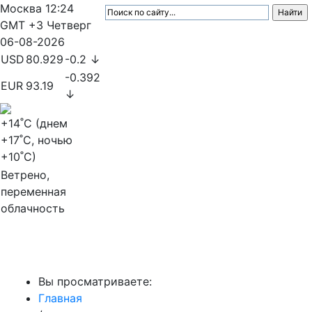
Москва
12:24
GMT +3
Четверг
06-08-2026
USD
80.929
-0.2 ↓
-0.392
EUR
93.19
↓
+14
˚C (днем
+17
˚C, ночью
+10
˚C)
Ветрено,
переменная
облачность
МедиаПрофи
Вы просматриваете:
Главная