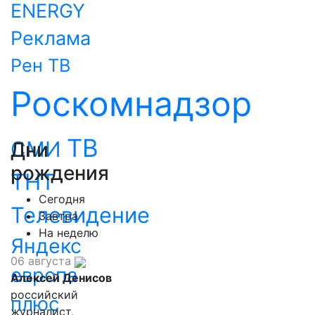
ENERGY
Реклама
Рен ТВ
Роскомнадзор
ТВ
СМИ
Дни
рождения
ТНТ
Сегодня
Телевидение
Завтра
На неделю
Яндекс
06 августа
европа
Алексей Денисов
российский
плюс
журналист,