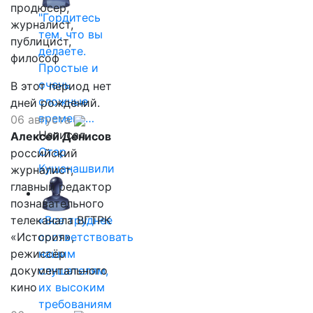
продюсер,
"Гордитесь
журналист,
тем, что вы
публицист,
делаете.
философ
Простые и
очень
В этот период нет
сложные
дней рождений.
времена…
06 августа
Написал
Алексей Денисов
Отар
российский
Кушанашвили
журналист,
главный редактор
познавательного
телеканала ВГТРК
«Все труднее
«История»,
соответствовать
режиссёр
нашим
документального
слушателям,
кино
их высоким
требованиям