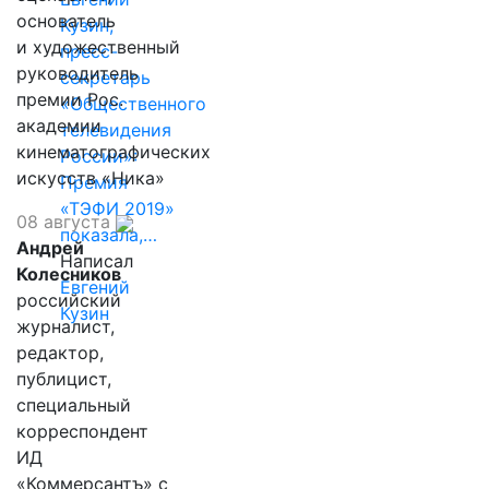
основатель
Кузин,
и художественный
пресс-
руководитель
секретарь
премии Рос.
«Общественного
академии
телевидения
кинематографических
России»:
искусств «Ника»
Премия
«ТЭФИ 2019»
08 августа
показала,…
Андрей
Написал
Колесников
Евгений
российский
Кузин
журналист,
редактор,
публицист,
специальный
корреспондент
ИД
«Коммерсантъ» с