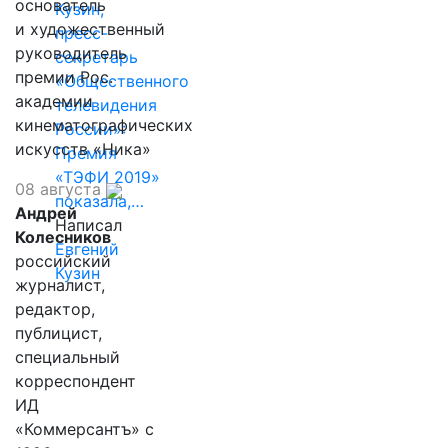
основатель
Кузин,
и художественный
пресс-
руководитель
секретарь
премии Рос.
«Общественного
академии
телевидения
кинематографических
России»:
искусств «Ника»
Премия
«ТЭФИ 2019»
08 августа
показала,…
Андрей
Написал
Колесников
Евгений
российский
Кузин
журналист,
редактор,
публицист,
специальный
корреспондент
ИД
«Коммерсантъ» с