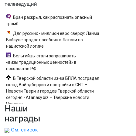
телеведущий
Врач раскрыл, как распознать опасный
тромб
Для русских - миллион евро сверху: Лайма
Вайкуле продает особняк в Латвии по
нацистской логике
Бельгийцы стали запрашивать
«визы традиционных ценностей» в
посольстве РФ
В Тверской области из-за БПЛА пострадал
склад Вайлдберриз и постройки в СНТ –
Новости Твери и городов Тверской области
сегодня - Afanasy.biz – Тверские новости.
Новости
Наши
Сафонов пропустил два мяча и был
награды
заменён в матче с «Мальоркой». Российский
вратарь уступил место Шевалье в перерыве
См. список