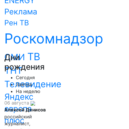
ENERGY
Реклама
Рен ТВ
Роскомнадзор
ТВ
СМИ
Дни
рождения
ТНТ
Сегодня
Телевидение
Завтра
На неделю
Яндекс
06 августа
европа
Алексей Денисов
российский
плюс
журналист,