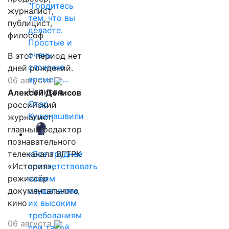
"Гордитесь
журналист,
тем, что вы
публицист,
делаете.
философ
Простые и
очень
В этот период нет
сложные
дней рождений.
времена…
06 августа
Написал
Алексей Денисов
Отар
российский
Кушанашвили
журналист,
главный редактор
познавательного
телеканала ВГТРК
«Все труднее
«История»,
соответствовать
режиссёр
нашим
документального
слушателям,
кино
их высоким
требованиям
06 августа
при такой…