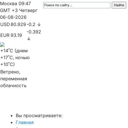
Москва
09:47
GMT +3
Четверг
06-08-2026
USD
80.929
-0.2 ↓
-0.392
EUR
93.19
↓
+14
˚C (днем
+17
˚C, ночью
+10
˚C)
Ветрено,
переменная
облачность
МедиаПрофи
Вы просматриваете:
Главная