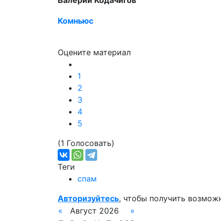
Валерий Кодачигов
Комньюс
Оцените материал
1
2
3
4
5
(1 Голосовать)
Теги
спам
Авторизуйтесь
, чтобы получить возмож
«
Август 2026
»