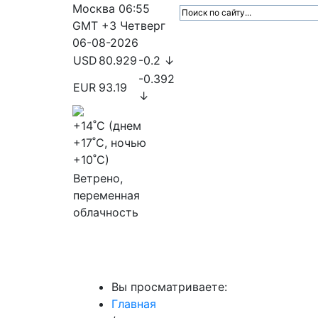
Москва
06:55
GMT +3
Четверг
06-08-2026
USD
80.929
-0.2 ↓
-0.392
EUR
93.19
↓
+14
˚C (днем
+17
˚C, ночью
+10
˚C)
Ветрено,
переменная
облачность
МедиаПрофи
Главное
Медиарыно
Вы просматриваете:
Главная