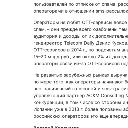
пользователей по отписке от спама, рас
операторами в отношении sms-рассылок
Операторы не любят ОТТ-сервисы вовсе н
спам, – они прежде всего озабочены тем
аудитория и доходы от их дополнительны
гендиректор Telecom Daily Денис Куско
OTT-сервисов в 2014 г., по подсчетам ана
15–20 млрд руб., или около 2% их доходо
операторы связи из-за OTT-сервисов не
На развитых зарубежных рынках выручк
по мере того, как операторы начинают 
неограниченный голосовой и sms-трафик
управляющий партнер AC&M Consulting М
конкуренции, в том числе со стороны ин
Испании уже в 2013 г. более половины а
российских операторов это еще впереди