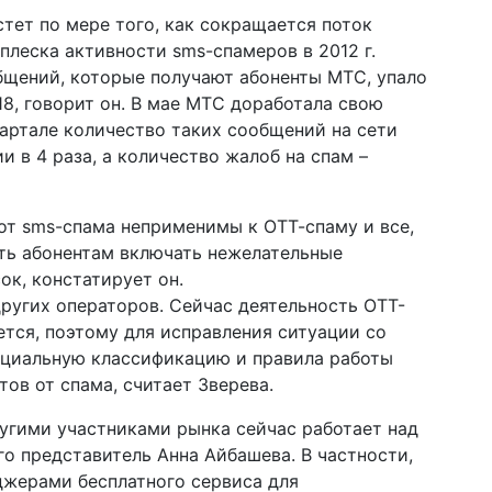
тет по мере того, как сокращается поток
плеска активности sms-спамеров в 2012 г.
бщений, которые получают абоненты МТС, упало
 18, говорит он. В мае МТС доработала свою
квартале количество таких сообщений на сети
 в 4 раза, а количество жалоб на спам –
от sms-спама неприменимы к ОТТ-спаму и все,
ать абонентам включать нежелательные
к, констатирует он.
других операторов. Сейчас деятельность ОТТ-
ется, поэтому для исправления ситуации со
ициальную классификацию и правила работы
ов от спама, считает Зверева.
угими участниками рынка сейчас работает над
го представитель Анна Айбашева. В частности,
джерами бесплатного сервиса для