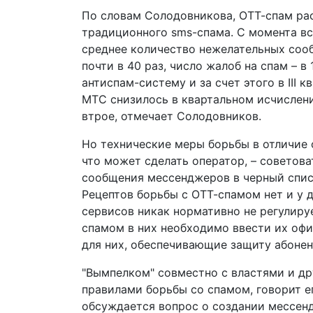
По словам Солодовникова, ОТТ-спам рас
традиционного sms-спама. С момента вс
среднее количество нежелательных соо
почти в 40 раз, число жалоб на спам – в
антиспам-систему и за счет этого в III 
МТС снизилось в квартальном исчислении
втрое, отмечает Солодовников.
Но технические меры борьбы в отличие 
что может сделать оператор, – советов
сообщения мессенджеров в черный списо
Рецептов борьбы с ОТТ-спамом нет и у 
сервисов никак нормативно не регулиру
спамом в них необходимо ввести их оф
для них, обеспечивающие защиту абонент
"Вымпелком" совместно с властями и др
правилами борьбы со спамом, говорит е
обсуждается вопрос о создании мессен