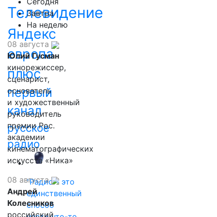
Сегодня
Телевидение
Завтра
На неделю
Яндекс
08 августа
европа
Юлий Гусман
кинорежиссер,
плюс
сценарист,
первый
основатель
и художественный
канал
руководитель
премии Рос.
русское
академии
радио
кинематографических
искусств «Ника»
08 августа
"Радио - это
Андрей
единственный
Колесников
способ
российский
нести что-то