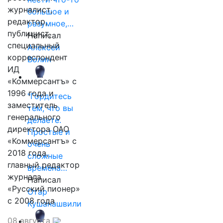
журналист,
большое и
редактор,
разумное,…
публицист,
Написал
специальный
Алексей
корреспондент
Волин
ИД
«Коммерсантъ» с
1996 года и
"Гордитесь
заместитель
тем, что вы
генерального
делаете.
директора ОАО
Простые и
«Коммерсантъ» с
очень
2018 года,
сложные
главный редактор
времена…
журнала
Написал
«Русский пионер»
Отар
с 2008 года
Кушанашвили
08 августа