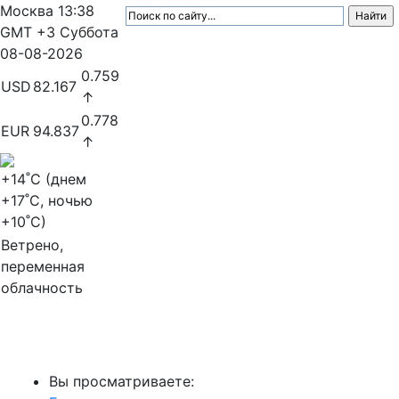
Москва
13:38
GMT +3
Суббота
08-08-2026
0.759
USD
82.167
↑
0.778
EUR
94.837
↑
+14
˚C (днем
+17
˚C, ночью
+10
˚C)
Ветрено,
переменная
облачность
МедиаПрофи
Вы просматриваете: