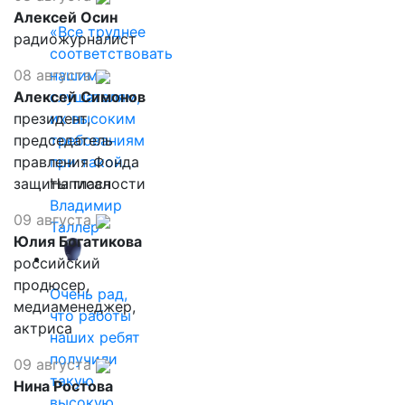
Алексей Осин
«Все труднее
радиожурналист
соответствовать
08 августа
нашим
Алексей Симонов
слушателям,
президент,
их высоким
председатель
требованиям
правления Фонда
при такой…
защиты гласности
Написал
Владимир
09 августа
Таллер
Юлия Богатикова
российский
продюсер,
Очень рад,
медиаменеджер,
что работы
актриса
наших ребят
получили
09 августа
такую
Нина Ростова
высокую