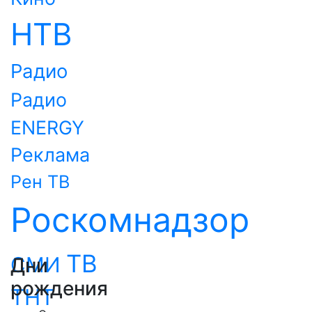
НТВ
Радио
Радио
ENERGY
Реклама
Рен ТВ
Роскомнадзор
ТВ
СМИ
Дни
рождения
ТНТ