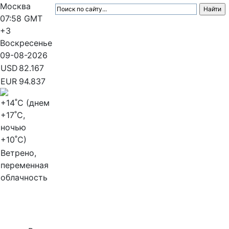
Москва
07:58
GMT
+3
Воскресенье
09-08-2026
USD
82.167
EUR
94.837
+14
˚C (днем
+17
˚C,
ночью
+10
˚C)
Ветрено,
переменная
облачность
МедиаПрофи