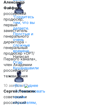
Александр
Файфман
российский
"Гордитесь
продюсер,
тем, что вы
первый
делаете.
заместитель
Простые и
генерального
очень
директора -
сложные
генеральный
времена…
продюсер «ОРТ/
Написал
Первого канала»,
Отар
член Академии
Кушанашвили
российского
телевидения
10 августа
«Все труднее
Сергей Ломакин
соответствовать
советский и
нашим
российский
слушателям,