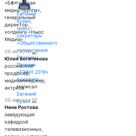
«Балтийская
медиа группа»,
Евгений
генеральный
Кузин,
директор
пресс-
холдинга «Ньюс
секретарь
Медиа»
«Общественного
телевидения
09 августа
России»:
Юлия Богатикова
Премия
российский
«ТЭФИ 2019»
продюсер,
показала,…
медиаменеджер,
Написал
актриса
Евгений
09 августа
Кузин
Нина Ростова
заведующая
кафедрой
телевизионных,