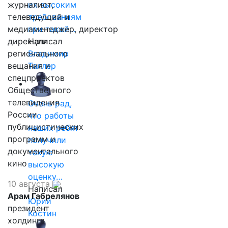
журналист,
их высоким
телеведущий и
требованиям
медиаменеджер, директор
при такой…
дирекции
Написал
регионального
Владимир
вещания и
Таллер
спецпроектов
Общественного
телевидения
Очень рад,
России
что работы
публицистических
наших ребят
программ и
получили
документального
такую
кино
высокую
оценку…
10 августа
Написал
Арам Габрелянов
Юрий
президент
Костин
холдинга