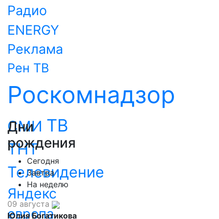
Радио
ENERGY
Реклама
Рен ТВ
Роскомнадзор
ТВ
СМИ
Дни
рождения
ТНТ
Сегодня
Телевидение
Завтра
На неделю
Яндекс
09 августа
европа
Юлия Богатикова