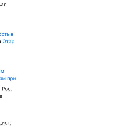
сал
ростые
л
Отар
им
ям при
 Рос.
в
цист,