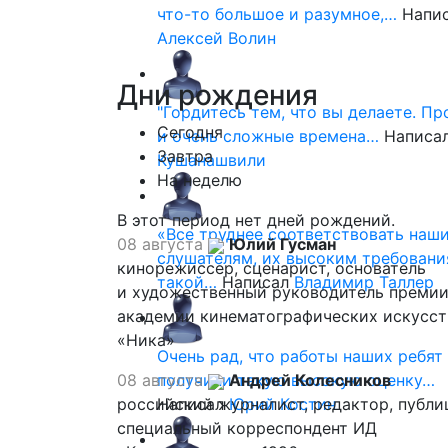
что-то большое и разумное,…
Напи
Алексей Волин
Дни
рождения
"Гордитесь тем, что вы делаете. П
Сегодня
и очень сложные времена…
Написа
Завтра
Кушанашвили
На неделю
В этот период нет дней рождений.
«Все труднее соответствовать наш
08 августа
Юлий Гусман
слушателям, их высоким требовани
кинорежиссер, сценарист, основатель
такой…
Написал
Владимир Таллер
и художественный руководитель премии
академии кинематографических искусст
«Ника»
Очень рад, что работы наших ребят
08 августа
получили такую высокую оценку…
Андрей Колесников
российский журналист, редактор, публи
Написал
Юрий Костин
специальный корреспондент ИД