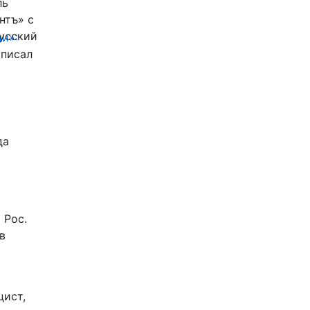
ль
нтъ» с
Русский
и»:
писал
да
 Рос.
в
цист,