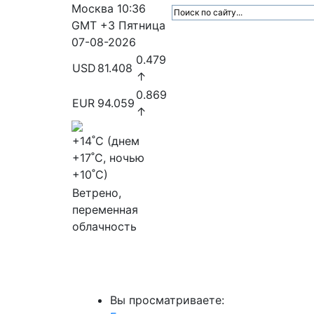
Москва
10:36
GMT +3
Пятница
07-08-2026
0.479
USD
81.408
↑
0.869
EUR
94.059
↑
+14
˚C (днем
+17
˚C, ночью
+10
˚C)
Ветрено,
переменная
облачность
МедиаПрофи
Главное
Медиарыно
Вы просматриваете: