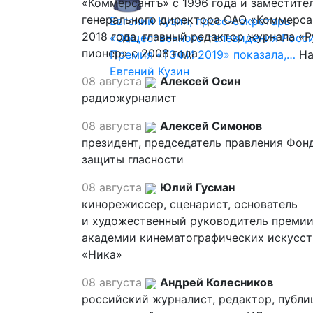
«Коммерсантъ» с 1996 года и заместите
генерального директора ОАО «Коммерса
Евгений Кузин, пресс-секретарь
2018 года, главный редактор журнала «
«Общественного телевидения Росси
пионер» с 2008 года
Премия «ТЭФИ 2019» показала,…
На
Евгений Кузин
08 августа
Алексей Осин
радиожурналист
08 августа
Алексей Симонов
президент, председатель правления Фон
защиты гласности
08 августа
Юлий Гусман
кинорежиссер, сценарист, основатель
и художественный руководитель премии
академии кинематографических искусст
«Ника»
08 августа
Андрей Колесников
российский журналист, редактор, публи