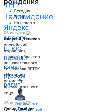
рождения
ТНТ
Сегодня
Телевидение
Завтра
На неделю
Яндекс
06 августа
европа
Алексей Денисов
российский
плюс
журналист,
первый
главный редактор
познавательного
канал
телеканала ВГТРК
«История»,
русское
режиссёр
радио
документального
кино
06 августа
"Радио - это
Дэвид Гамбург
единственный