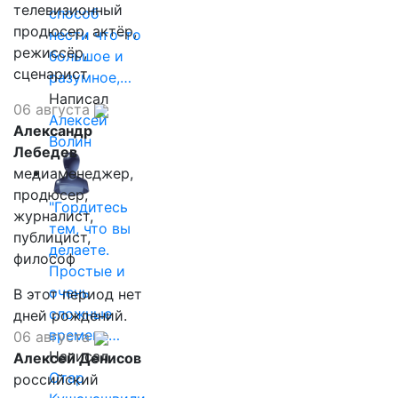
телевизионный
способ
продюсер, актёр,
нести что-то
режиссёр,
большое и
сценарист
разумное,…
Написал
06 августа
Алексей
Александр
Волин
Лебедев
медиаменеджер,
продюсер,
"Гордитесь
журналист,
тем, что вы
публицист,
делаете.
философ
Простые и
очень
В этот период нет
сложные
дней рождений.
времена…
06 августа
Написал
Алексей Денисов
Отар
российский