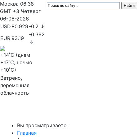
Москва
06:38
GMT +3
Четверг
06-08-2026
USD
80.929
-0.2 ↓
-0.392
EUR
93.19
↓
+14
˚C (днем
+17
˚C, ночью
+10
˚C)
Ветрено,
переменная
облачность
МедиаПрофи
Вы просматриваете:
Главная