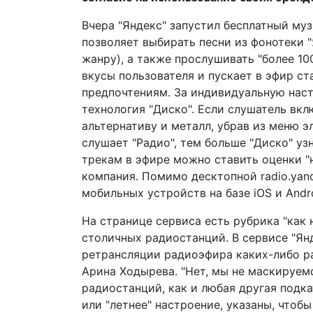
Вчера "Яндекс" запустил бесплатный му
позволяет выбирать песни из фонотеки "
жанру), а также прослушивать "более 10
вкусы пользователя и пускает в эфир ст
предпочтениям. За индивидуальную нас
технология "Диско". Если слушатель вкл
альтернативу и металл, убрав из меню 
слушает "Радио", тем больше "Диско" узн
трекам в эфире можно ставить оценки "н
компания. Помимо десктопной radio.yand
мобильных устройств на базе iOS и Andro
На странице сервиса есть рубрика "как 
столичных радиостанций. В сервисе "Ян
ретрансляции радиоэфира каких-либо ра
Арина Ходырева. "Нет, мы не маскируемс
радиостанций, как и любая другая подкат
или "летнее" настроение, указаны, чтоб