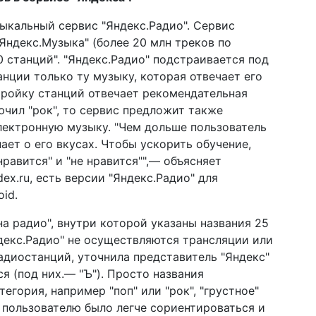
зыкальный сервис "Яндекс.Радио". Сервис
Яндекс.Музыка" (более 20 млн треков по
0 станций". "Яндекс.Радио" подстраивается под
анции только ту музыку, которая отвечает его
тройку станций отвечает рекомендательная
ючил "рок", то сервис предложит также
электронную музыку. "Чем дольше пользователь
ает о его вкусах. Чтобы ускорить обучение,
равится" и "не нравится"",— объясняет
ex.ru, есть версии "Яндекс.Радио" для
id.
на радио", внутри которой указаны названия 25
декс.Радио" не осуществляются трансляции или
диостанций, уточнила представитель "Яндекс"
я (под них.— "Ъ"). Просто названия
егория, например "поп" или "рок", "грустное"
ы пользователю было легче сориентироваться и