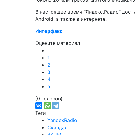
В настоящее время "Яндекс.Радио" досту
Android, а также в интернете.
Интерфакс
Оцените материал
1
2
3
4
5
(0 голосов)
Теги
YandexRadio
Скандал
ВКПМ