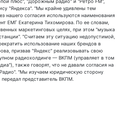
пой плюс", "Дорожным радио" и "Ретро FM",
ису "Яндекса". "Мы крайне удивлены тем
без нашего согласия используются наименования
нт ЕМГ Екатерина Тихомирова. По ее словам,
твенных маркетинговых целях, при этом "музыка
станции". "Считаем эту ситуацию недопустимой,
рекратить использование наших брендов в
ова, призвав "Яндекс" реализовывать свою
рупном радиохолдинге — ВКПМ (управляет в том
диа"), также говорят, что не давали согласия на
.Радио". "Мы изучаем юридическую сторону
- передал представитель ВКПМ.