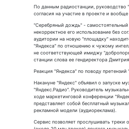
По данным радиостанции, руководство "
согласия на участие в проекте и вообще
"Серебряный дождь" - самостоятельный 
некорректное его использование без со
аудитории на новую "площадку" находит
"Яндекса" по отношению к чужому инте
не соответствующей имиджу "добропоряд
станции слова ее гендиректора Дмитрия
Реакция "Яндекса" по поводу претензий 
Накануне "Яндекс" объявил о запуске м
"Яндекс.Радио". Руководитель музыкаль
ходе маркетинговой конференции "Яндек
представляет собой бесплатный музыкал
рекламной модели (аудиореклама).
Сервис позволяет прослушивать треки о
(около 20 млн треков) другого музыкаль