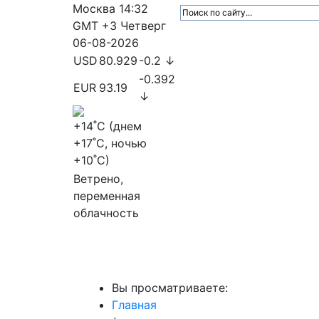
Москва
14:32
GMT +3
Четверг
06-08-2026
USD
80.929
-0.2 ↓
-0.392
EUR
93.19
↓
+14
˚C (днем
+17
˚C, ночью
+10
˚C)
Ветрено,
переменная
облачность
МедиаПрофи
Главное
Медиарыно
Вы просматриваете:
Главная