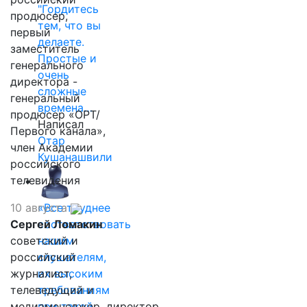
"Гордитесь
продюсер,
тем, что вы
первый
делаете.
заместитель
Простые и
генерального
очень
директора -
сложные
генеральный
времена…
продюсер «ОРТ/
Написал
Первого канала»,
Отар
член Академии
Кушанашвили
российского
телевидения
10 августа
«Все труднее
Сергей Ломакин
соответствовать
советский и
нашим
российский
слушателям,
журналист,
их высоким
телеведущий и
требованиям
медиаменеджер, директор
при такой…