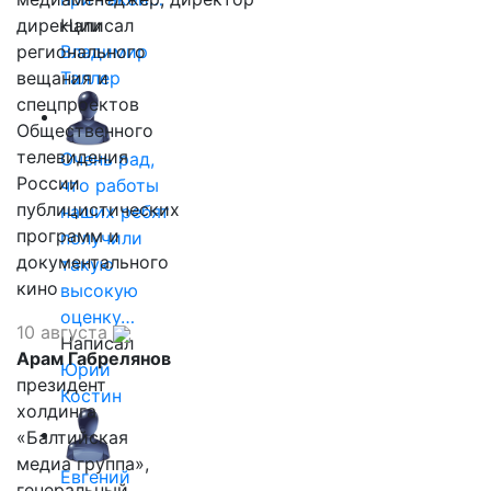
дирекции
Написал
регионального
Владимир
вещания и
Таллер
спецпроектов
Общественного
телевидения
Очень рад,
России
что работы
публицистических
наших ребят
программ и
получили
документального
такую
кино
высокую
оценку…
10 августа
Написал
Арам Габрелянов
Юрий
президент
Костин
холдинга
«Балтийская
медиа группа»,
Евгений
генеральный