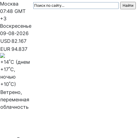
Москва
07:48
GMT
+3
Воскресенье
09-08-2026
USD
82.167
EUR
94.837
+14
˚C (днем
+17
˚C,
ночью
+10
˚C)
Ветрено,
переменная
облачность
МедиаПрофи