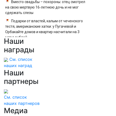
Вместо свадьбы – похороны: отец смотрел
на свою мертвую 16-летнюю дочь и не мог
сдержать слезы
Подарки от властей, калым от чеченского
тестя, американские хатки: у Пугачевой и
Орбакайте домов и квартир насчитали на 3
млрд рублей
Наши
Подними работоспособность: 7 простых
награды
техник, которые помогут взбодрить мозг
См. список
наших наград
Наши
партнеры
См. список
наших партнеров
Медиа