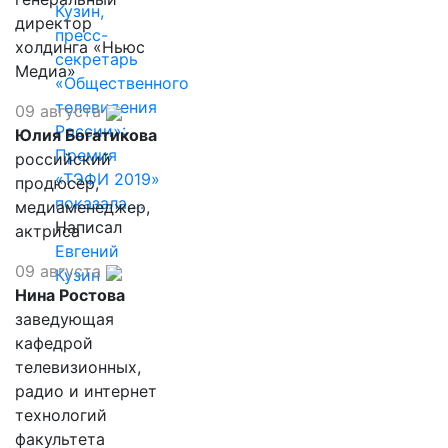
Кузин,
директор
пресс-
холдинга «Ньюс
секретарь
Медиа»
«Общественного
телевидения
09 августа
России»:
Юлия Богатикова
Премия
российский
«ТЭФИ 2019»
продюсер,
показала,…
медиаменеджер,
Написал
актриса
Евгений
09 августа
Кузин
Нина Ростова
заведующая
кафедрой
телевизионных,
радио и интернет
технологий
факультета