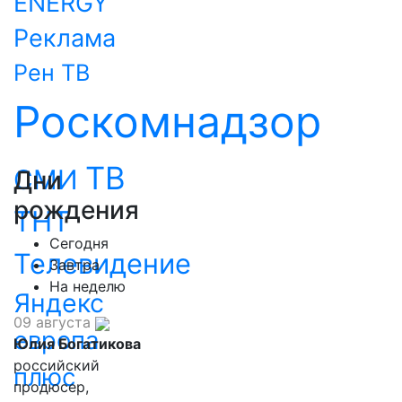
ENERGY
Реклама
Рен ТВ
Роскомнадзор
ТВ
СМИ
Дни
рождения
ТНТ
Сегодня
Телевидение
Завтра
На неделю
Яндекс
09 августа
европа
Юлия Богатикова
российский
плюс
продюсер,