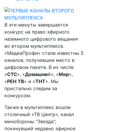
В эти минуты завершается
конкурс на право эфирного
наземного цифрового вещания
во втором мультиплексе.
«МедиаПрофи» стали известны 5
каналов, получившие место в
цифровом пакете. В их числе
«
СТС
», «
Домашни
й», «
Мир
»,
«
РЕН ТВ
» и «
ТНТ
». Мы
пристально следим за
конкурсом.
Также в мультиплекс вошли
столичный «ТВ Центр», канал
минобороны "Звезда",
покинувший недавно эфирное