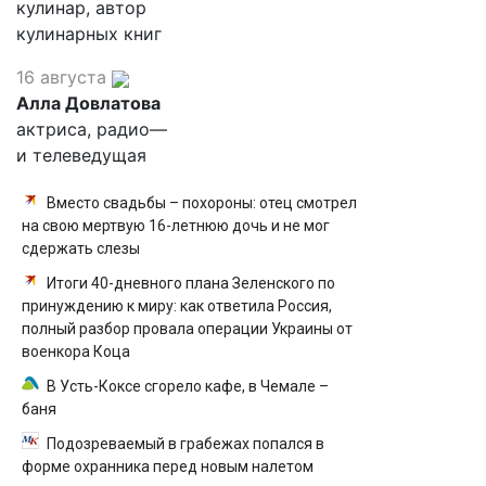
кулинар, автор
кулинарных книг
16 августа
Алла Довлатова
актриса, радио—
и телеведущая
Вместо свадьбы – похороны: отец смотрел
на свою мертвую 16-летнюю дочь и не мог
сдержать слезы
Итоги 40-дневного плана Зеленского по
принуждению к миру: как ответила Россия,
полный разбор провала операции Украины от
военкора Коца
В Усть-Коксе сгорело кафе, в Чемале –
баня
Подозреваемый в грабежах попался в
форме охранника перед новым налетом