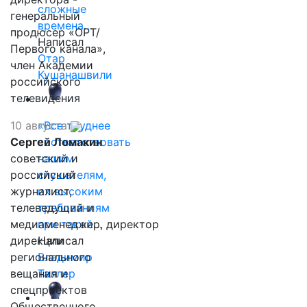
сложные
генеральный
времена…
продюсер «ОРТ/
Написал
Первого канала»,
Отар
член Академии
Кушанашвили
российского
телевидения
10 августа
«Все труднее
Сергей Ломакин
соответствовать
советский и
нашим
российский
слушателям,
журналист,
их высоким
телеведущий и
требованиям
медиаменеджер, директор
при такой…
дирекции
Написал
регионального
Владимир
вещания и
Таллер
спецпроектов
Общественного