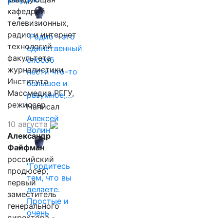
кафедрой
телевизионных,
радио и интернет
"Радио - это
технологий
единственный
факультета
способ
журналистики
нести что-то
Института
большое и
Массмедиа РГГУ,
разумное,…
режиссер.
Написал
Алексей
10 августа
Волин
Александр
Файфман
российский
"Гордитесь
продюсер,
тем, что вы
первый
делаете.
заместитель
Простые и
генерального
очень
директора -