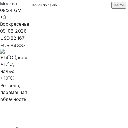
Москва
08:24
GMT
+3
Воскресенье
09-08-2026
USD
82.167
EUR
94.837
+14
˚C (днем
+17
˚C,
ночью
+10
˚C)
Ветрено,
переменная
облачность
МедиаПрофи