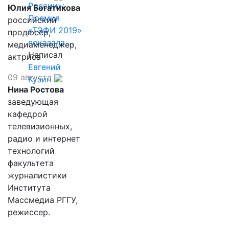
России»:
Юлия Богатикова
Премия
российский
«ТЭФИ 2019»
продюсер,
показала,…
медиаменеджер,
Написал
актриса
Евгений
09 августа
Кузин
Нина Ростова
заведующая
кафедрой
телевизионных,
радио и интернет
технологий
факультета
журналистики
Института
Массмедиа РГГУ,
режиссер.