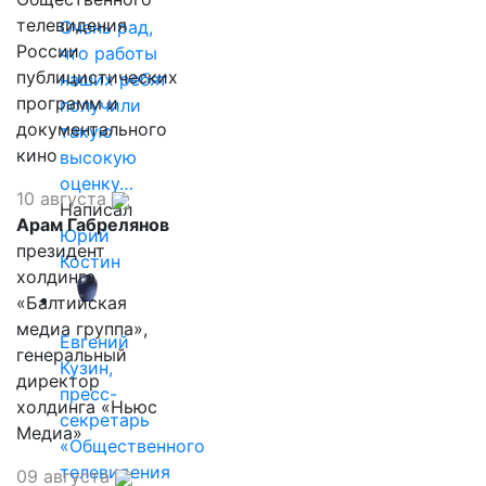
телевидения
Очень рад,
России
что работы
публицистических
наших ребят
программ и
получили
документального
такую
кино
высокую
оценку…
10 августа
Написал
Арам Габрелянов
Юрий
президент
Костин
холдинга
«Балтийская
медиа группа»,
Евгений
генеральный
Кузин,
директор
пресс-
холдинга «Ньюс
секретарь
Медиа»
«Общественного
телевидения
09 августа