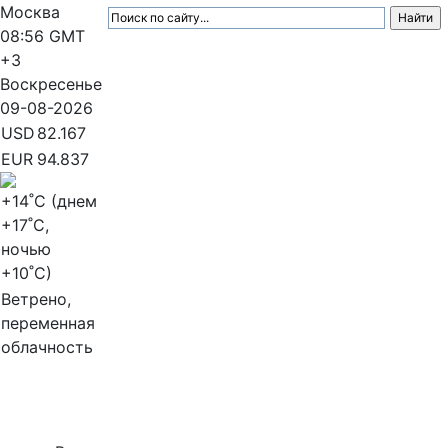
Москва
08:56
GMT
+3
Воскресенье
09-08-2026
USD
82.167
EUR
94.837
+14
˚C (днем
+17
˚C,
ночью
+10
˚C)
Ветрено,
переменная
облачность
МедиаПрофи