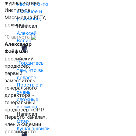
журналистики
нести что-то
Института
большое и
Массмедиа РГГУ,
разумное,…
режиссер.
Написал
Алексей
10 августа
Волин
Александр
Файфман
российский
"Гордитесь
продюсер,
тем, что вы
первый
делаете.
заместитель
Простые и
генерального
очень
директора -
сложные
генеральный
времена…
продюсер «ОРТ/
Написал
Первого канала»,
Отар
член Академии
Кушанашвили
российского