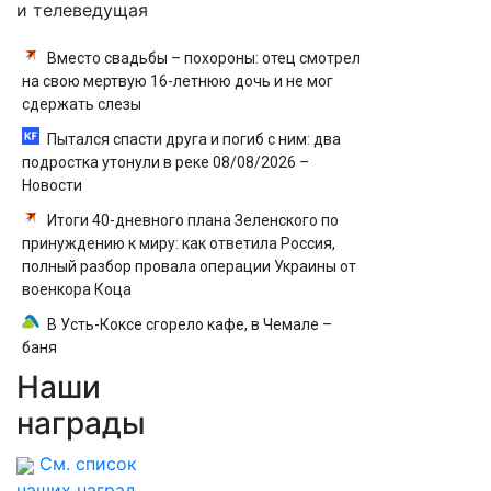
и телеведущая
Вместо свадьбы – похороны: отец смотрел
на свою мертвую 16-летнюю дочь и не мог
сдержать слезы
Пытался спасти друга и погиб с ним: два
подростка утонули в реке 08/08/2026 –
Новости
Итоги 40-дневного плана Зеленского по
принуждению к миру: как ответила Россия,
полный разбор провала операции Украины от
военкора Коца
В Усть-Коксе сгорело кафе, в Чемале –
баня
Наши
Ребенок просто холерик или у него СДВГ?
Простые тесты, которые помогут разобраться
награды
См. список
наших наград