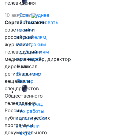
телевидения
10 августа
«Все труднее
Сергей Ломакин
соответствовать
советский и
нашим
российский
слушателям,
журналист,
их высоким
телеведущий и
требованиям
медиаменеджер, директор
при такой…
дирекции
Написал
регионального
Владимир
вещания и
Таллер
спецпроектов
Общественного
телевидения
Очень рад,
России
что работы
публицистических
наших ребят
программ и
получили
документального
такую