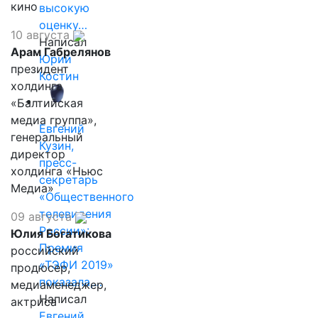
кино
высокую
оценку…
10 августа
Написал
Арам Габрелянов
Юрий
президент
Костин
холдинга
«Балтийская
медиа группа»,
Евгений
генеральный
Кузин,
директор
пресс-
холдинга «Ньюс
секретарь
Медиа»
«Общественного
телевидения
09 августа
России»:
Юлия Богатикова
Премия
российский
«ТЭФИ 2019»
продюсер,
показала,…
медиаменеджер,
Написал
актриса
Евгений