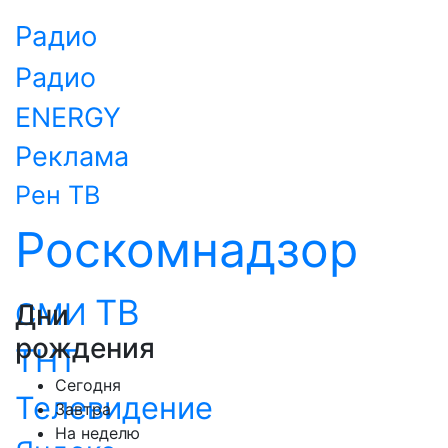
Радио
Радио
ENERGY
Реклама
Рен ТВ
Роскомнадзор
ТВ
СМИ
Дни
рождения
ТНТ
Сегодня
Телевидение
Завтра
На неделю