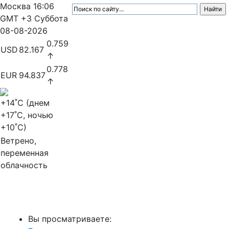
Москва
16:06
GMT +3
Суббота
08-08-2026
0.759
USD
82.167
↑
0.778
EUR
94.837
↑
+14
˚C (днем
+17
˚C, ночью
+10
˚C)
Ветрено,
переменная
облачность
МедиаПрофи
Вы просматриваете: