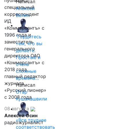
публицист,
Написал
специальный
Алексей
корреспондент
Волин
ИД
«Коммерсантъ» с
1996 года и
"Гордитесь
заместитель
тем, что вы
генерального
делаете.
директора ОАО
Простые и
«Коммерсантъ» с
очень
2018 года,
сложные
главный редактор
времена…
журнала
Написал
«Русский пионер»
Отар
с 2008 года
Кушанашвили
08 августа
Алексей Осин
«Все труднее
радиожурналист
соответствовать