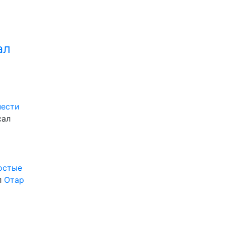
ал
нести
сал
ростые
л
Отар