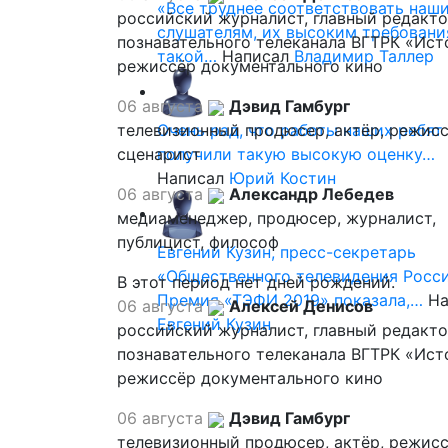
«Все труднее соответствовать наш
российский журналист, главный редакт
слушателям, их высоким требовани
познавательного телеканала ВГТРК «Ист
такой…
Написал
Владимир Таллер
режиссёр документального кино
06 августа
Дэвид Гамбург
телевизионный продюсер, актёр, режисс
Очень рад, что работы наших ребят
сценарист
получили такую высокую оценку…
Написал
Юрий Костин
06 августа
Александр Лебедев
медиаменеджер, продюсер, журналист,
публицист, философ
Евгений Кузин, пресс-секретарь
«Общественного телевидения Росси
В этот период нет дней рождений.
Премия «ТЭФИ 2019» показала,…
На
06 августа
Алексей Денисов
Евгений Кузин
российский журналист, главный редакт
познавательного телеканала ВГТРК «Ист
режиссёр документального кино
06 августа
Дэвид Гамбург
телевизионный продюсер, актёр, режисс