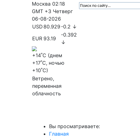
Москва
02:18
GMT +3
Четверг
06-08-2026
USD
80.929
-0.2 ↓
-0.392
EUR
93.19
↓
+14
˚C (днем
+17
˚C, ночью
+10
˚C)
Ветрено,
переменная
облачность
МедиаПрофи
Главное
Медиарыно
Вы просматриваете:
Главная