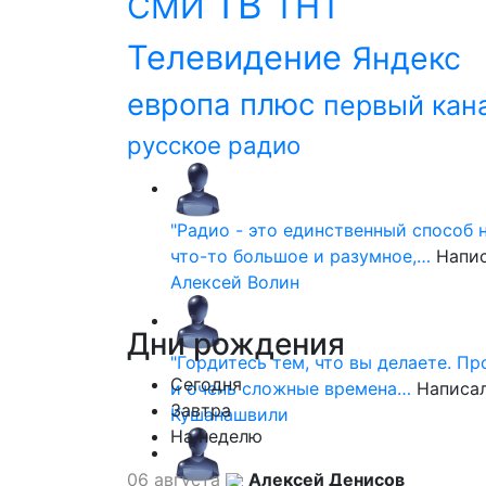
ТВ
ТНТ
СМИ
Телевидение
Яндекс
европа плюс
первый кан
русское радио
"Радио - это единственный способ 
что-то большое и разумное,…
Напи
Алексей Волин
Дни
рождения
"Гордитесь тем, что вы делаете. П
Сегодня
и очень сложные времена…
Написа
Завтра
Кушанашвили
На неделю
06 августа
Алексей Денисов