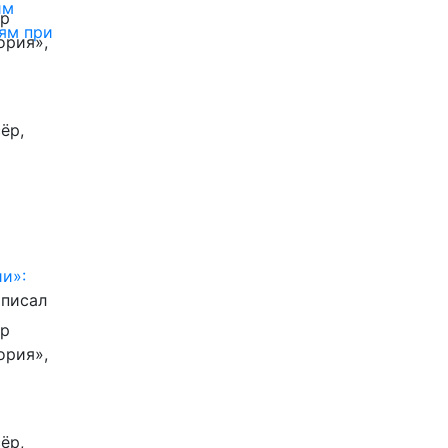
им
ор
ям при
ория»,
ёр,
и»:
писал
ор
ория»,
ёр,