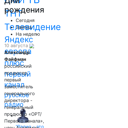
СМИ
Дни
рождения
ТНТ
Сегодня
Телевидение
Завтра
На неделю
Яндекс
10 августа
европа
Александр
Файфман
плюс
российский
первый
продюсер,
первый
канал
заместитель
генерального
русское
директора -
радио
генеральный
продюсер «ОРТ/
Первого канала»,
"Радио - это
член Академии