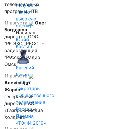
телевизионных
получили
программ НТВ
такую
высокую
11 августа
Олег
оценку…
Богдашов
Написал
директор ООО
Юрий
"РК ЭКСПРЕСС" -
Костин
радиостанция
"Русское Радио
Омск"
Евгений
Кузин,
11 августа
пресс-
Александр
секретарь
Жаров
«Общественного
генеральный
телевидения
директор АО
России»:
«Газпром-Медиа
Премия
Холдинг»
«ТЭФИ 2019»
11 августа