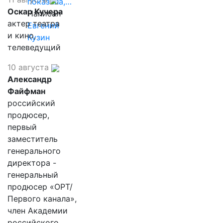
показала,…
Оскар Кучера
Написал
актер театра
Евгений
и кино,
Кузин
телеведущий
10 августа
Александр
Файфман
российский
продюсер,
первый
заместитель
генерального
директора -
генеральный
продюсер «ОРТ/
Первого канала»,
член Академии
российского