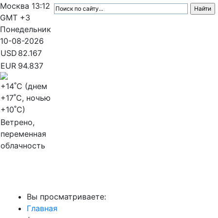
Москва
13:12
GMT +3
Понедельник
10-08-2026
USD
82.167
EUR
94.837
+14
˚C (днем
+17
˚C, ночью
+10
˚C)
Ветрено,
переменная
облачность
МедиаПрофи
Вы просматриваете:
Главная