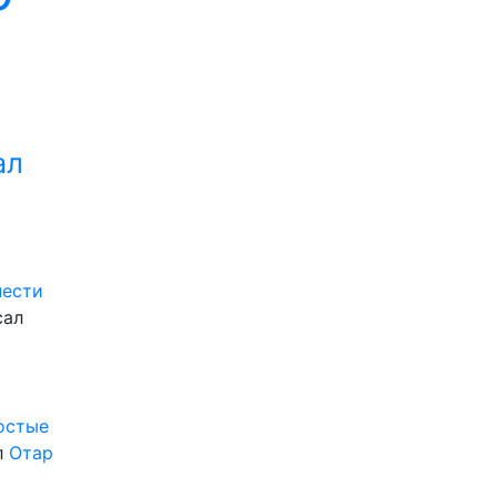
ал
нести
сал
ростые
л
Отар