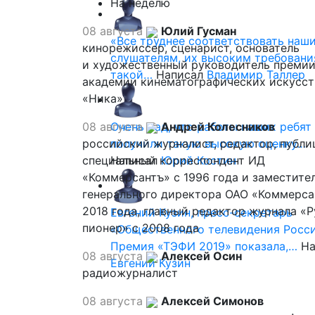
На неделю
08 августа
Юлий Гусман
«Все труднее соответствовать наш
кинорежиссер, сценарист, основатель
слушателям, их высоким требовани
и художественный руководитель премии
такой…
Написал
Владимир Таллер
академии кинематографических искусст
«Ника»
08 августа
Очень рад, что работы наших ребят
Андрей Колесников
российский журналист, редактор, публи
получили такую высокую оценку…
специальный корреспондент ИД
Написал
Юрий Костин
«Коммерсантъ» с 1996 года и заместите
генерального директора ОАО «Коммерса
2018 года, главный редактор журнала «
Евгений Кузин, пресс-секретарь
пионер» с 2008 года
«Общественного телевидения Росси
Премия «ТЭФИ 2019» показала,…
На
08 августа
Алексей Осин
Евгений Кузин
радиожурналист
08 августа
Алексей Симонов