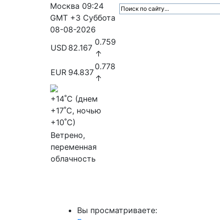
Москва
09:24
GMT +3
Суббота
08-08-2026
0.759
USD
82.167
↑
0.778
EUR
94.837
↑
+14
˚C (днем
+17
˚C, ночью
+10
˚C)
Ветрено,
переменная
облачность
МедиаПрофи
Главное
Медиарыно
Вы просматриваете: