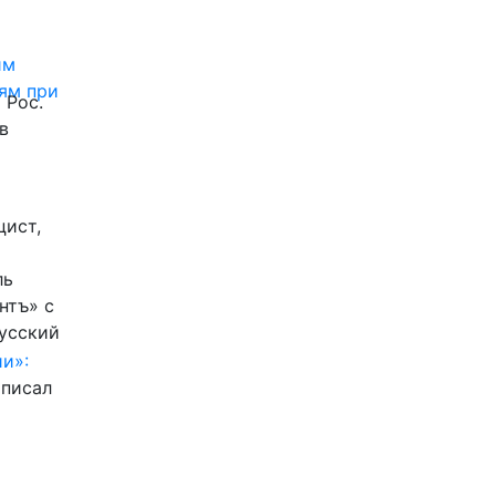
им
ям при
 Рос.
в
цист,
ль
нтъ» с
Русский
и»:
писал