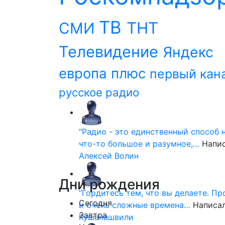
ТВ
ТНТ
СМИ
Телевидение
Яндекс
европа плюс
первый кан
русское радио
"Радио - это единственный способ 
что-то большое и разумное,…
Напи
Алексей Волин
Дни
рождения
"Гордитесь тем, что вы делаете. П
Сегодня
и очень сложные времена…
Написа
Завтра
Кушанашвили