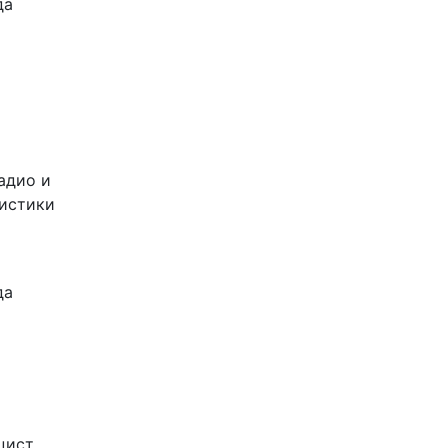
да
адио и
листики
да
цист,