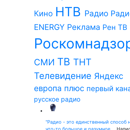
НТВ
Радио
Кино
Ради
ENERGY
Реклама
Рен ТВ
Роскомнадзо
ТВ
ТНТ
СМИ
Телевидение
Яндекс
европа плюс
первый кан
русское радио
"Радио - это единственный способ 
что-то большое и разумное,…
Напи