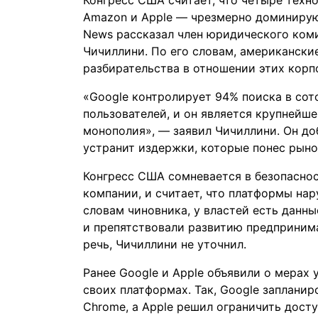
Конгресс США считает, что четыре техн
Amazon и Apple — чрезмерно доминирую
News
рассказал член юридического коми
Чичиллини. По его словам, американски
разбирательства в отношении этих корп
«Google контролирует 94% поиска в сото
пользователей, и он является крупнейш
монополия», — заявил Чичиллини. Он до
устранит издержки, которые понес рыно
Конгресс США сомневается в безопаснос
компании, и считает, что платформы на
словам чиновника, у властей есть данны
и препятствовали развитию предпринима
речь, Чичиллини не уточнил.
Ранее Google и Apple объявили о мерах
своих платформах. Так, Google
запланир
Chrome, а Apple решил
ограничить
досту