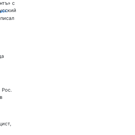
нтъ» с
Русский
и»:
писал
да
 Рос.
в
цист,