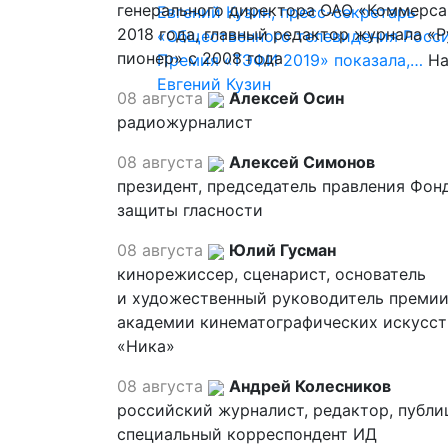
генерального директора ОАО «Коммерса
Евгений Кузин, пресс-секретарь
2018 года, главный редактор журнала «
«Общественного телевидения Росси
пионер» с 2008 года
Премия «ТЭФИ 2019» показала,…
На
Евгений Кузин
08 августа
Алексей Осин
радиожурналист
08 августа
Алексей Симонов
президент, председатель правления Фон
защиты гласности
08 августа
Юлий Гусман
кинорежиссер, сценарист, основатель
и художественный руководитель премии
академии кинематографических искусст
«Ника»
08 августа
Андрей Колесников
российский журналист, редактор, публи
специальный корреспондент ИД