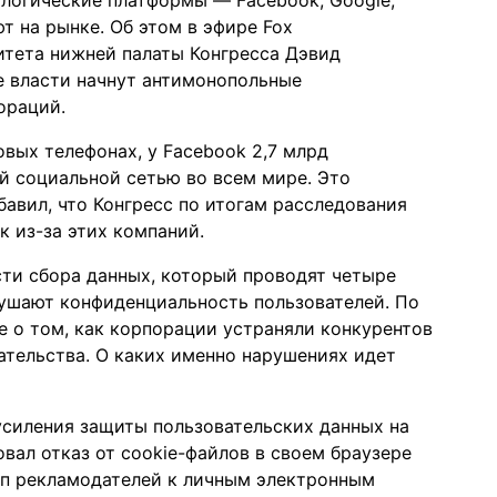
ологические платформы — Facebook, Google,
т на рынке. Об этом в эфире
Fox
тета нижней палаты Конгресса Дэвид
е власти начнут антимонопольные
ораций.
вых телефонах, у Facebook 2,7 млрд
ей социальной сетью во всем мире. Это
бавил, что Конгресс по итогам расследования
к из-за этих компаний.
ти сбора данных, который проводят четыре
рушают конфиденциальность пользователей. По
е о том, как корпорации устраняли конкурентов
тельства. О каких именно нарушениях идет
 усиления защиты пользовательских данных на
овал
отказ от cookie-файлов в своем браузере
п рекламодателей к личным электронным