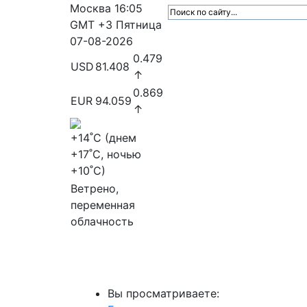
Москва
16:05
GMT +3
Пятница
07-08-2026
0.479
USD
81.408
↑
0.869
EUR
94.059
↑
+14
˚C (днем
+17
˚C, ночью
+10
˚C)
Ветрено,
переменная
облачность
МедиаПрофи
Главное
Медиарыно
Вы просматриваете: