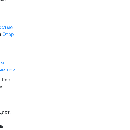
ростые
л
Отар
им
ям при
 Рос.
в
цист,
ль