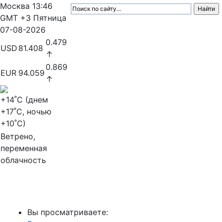
Москва
13:46
GMT +3
Пятница
07-08-2026
0.479
USD
81.408
↑
0.869
EUR
94.059
↑
+14
˚C (днем
+17
˚C, ночью
+10
˚C)
Ветрено,
переменная
облачность
МедиаПрофи
Вы просматриваете: