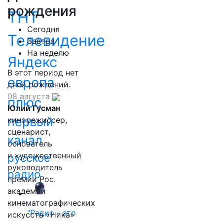
рождения
ТНТ
Сегодня
Телевидение
Завтра
На неделю
Яндекс
В этот период нет
европа
дней рождений.
08 августа
плюс
Юлий Гусман
первый
кинорежиссер,
сценарист,
канал
основатель
и художественный
русское
руководитель
радио
премии Рос.
академии
кинематографических
"Радио - это
искусств «Ника»