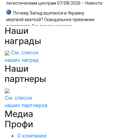
логистическим центрам 07/08/2026 – Новости
Почему Запад вцепился в Украину
мертвой хваткой? Скандальное признание
политолога. Его логика ужасает
Наши
Многие обрывают листья слишком рано:
награды
что на самом деле нужно томатам в августе
См. список
наших наград
Наши
партнеры
См. список
наших партнеров
Медиа
Профи
О компании