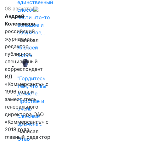
единственный
08 августа
способ
Андрей
нести что-то
Колесников
большое и
российский
разумное,…
журналист,
Написал
редактор,
Алексей
публицист,
Волин
специальный
корреспондент
ИД
"Гордитесь
«Коммерсантъ» с
тем, что вы
1996 года и
делаете.
заместитель
Простые и
генерального
очень
директора ОАО
сложные
«Коммерсантъ» с
времена…
2018 года,
Написал
главный редактор
Отар