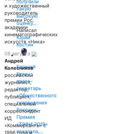
получили
и художественный
такую
руководитель
высокую
премии Рос.
оценку…
академии
Написал
кинематографических
Юрий
искусств «Ника»
Костин
08 августа
Андрей
Евгений
Колесников
Кузин,
российский
пресс-
журналист,
секретарь
редактор,
«Общественного
публицист,
телевидения
специальный
России»:
корреспондент
Премия
ИД
«ТЭФИ 2019»
«Коммерсантъ» с
показала,…
1996 года и