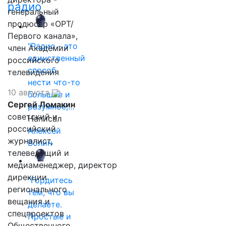
радио
генеральный
продюсер «ОРТ/
Первого канала»,
"Радио - это
член Академии
единственный
российского
способ
телевидения
нести что-то
10 августа
большое и
Сергей Ломакин
разумное,…
советский и
Написал
российский
Алексей
журналист,
Волин
телеведущий и
медиаменеджер, директор
дирекции
"Гордитесь
регионального
тем, что вы
вещания и
делаете.
спецпроектов
Простые и
Общественного