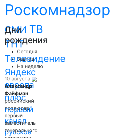
Роскомнадзор
ТВ
СМИ
Дни
рождения
ТНТ
Сегодня
Телевидение
Завтра
На неделю
Яндекс
10 августа
европа
Александр
Файфман
плюс
российский
первый
продюсер,
первый
канал
заместитель
генерального
русское
директора -