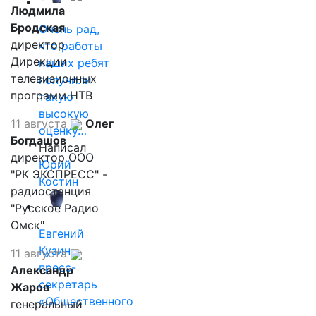
Людмила
Бродская
Очень рад,
директор
что работы
Дирекции
наших ребят
телевизионных
получили
программ НТВ
такую
высокую
11 августа
Олег
оценку…
Богдашов
Написал
директор ООО
Юрий
"РК ЭКСПРЕСС" -
Костин
радиостанция
"Русское Радио
Омск"
Евгений
Кузин,
11 августа
пресс-
Александр
секретарь
Жаров
«Общественного
генеральный