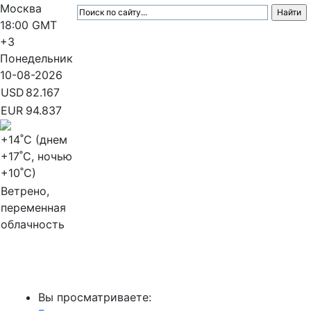
Москва
18:00
GMT
+3
Понедельник
10-08-2026
USD
82.167
EUR
94.837
+14
˚C (днем
+17
˚C, ночью
+10
˚C)
Ветрено,
переменная
облачность
МедиаПрофи
Вы просматриваете: