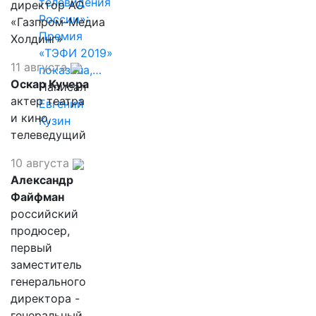
телевидения
директор АО
России»:
«Газпром-Медиа
Премия
Холдинг»
«ТЭФИ 2019»
11 августа
показала,…
Оскар Кучера
Написал
актер театра
Евгений
и кино,
Кузин
телеведущий
10 августа
Александр
Файфман
российский
продюсер,
первый
заместитель
генерального
директора -
генеральный