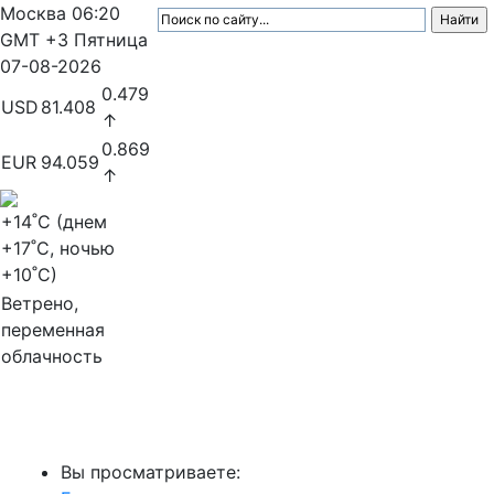
Москва
06:20
GMT +3
Пятница
07-08-2026
0.479
USD
81.408
↑
0.869
EUR
94.059
↑
+14
˚C (днем
+17
˚C, ночью
+10
˚C)
Ветрено,
переменная
облачность
МедиаПрофи
Вы просматриваете: