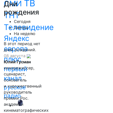
ТВ
СМИ
Дни
рождения
ТНТ
Сегодня
Телевидение
Завтра
На неделю
Яндекс
В этот период нет
европа
дней рождений.
08 августа
плюс
Юлий Гусман
первый
кинорежиссер,
сценарист,
канал
основатель
и художественный
русское
руководитель
радио
премии Рос.
академии
кинематографических