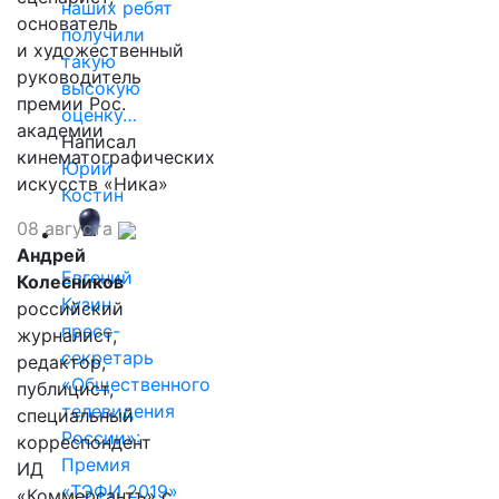
наших ребят
основатель
получили
и художественный
такую
руководитель
высокую
премии Рос.
оценку…
академии
Написал
кинематографических
Юрий
искусств «Ника»
Костин
08 августа
Андрей
Евгений
Колесников
Кузин,
российский
пресс-
журналист,
секретарь
редактор,
«Общественного
публицист,
телевидения
специальный
России»:
корреспондент
Премия
ИД
«ТЭФИ 2019»
«Коммерсантъ» с