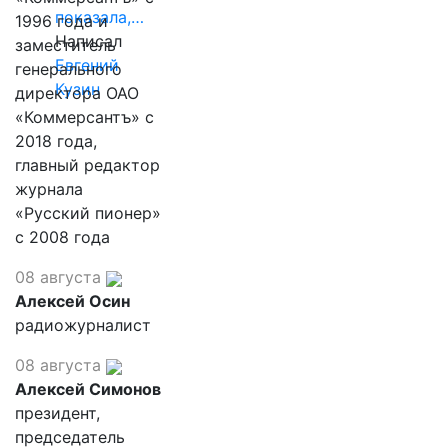
показала,…
1996 года и
Написал
заместитель
Евгений
генерального
Кузин
директора ОАО
«Коммерсантъ» с
2018 года,
главный редактор
журнала
«Русский пионер»
с 2008 года
08 августа
Алексей Осин
радиожурналист
08 августа
Алексей Симонов
президент,
председатель