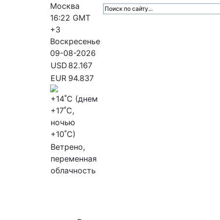
Москва
16:22
GMT
+3
Воскресенье
09-08-2026
USD
82.167
EUR
94.837
+14
˚C (днем
+17
˚C,
ночью
+10
˚C)
Ветрено,
переменная
облачность
МедиаПрофи
Главное
Медиарыно