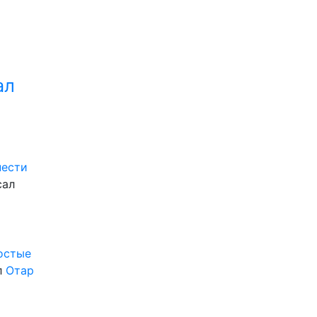
ал
нести
сал
ростые
л
Отар