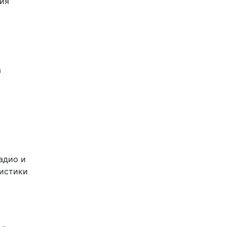
ия
а
адио и
листики