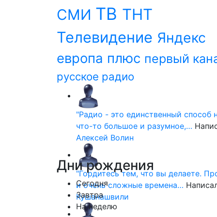
ТВ
ТНТ
СМИ
Телевидение
Яндекс
европа плюс
первый кан
русское радио
"Радио - это единственный способ 
что-то большое и разумное,…
Напи
Алексей Волин
Дни
рождения
"Гордитесь тем, что вы делаете. П
Сегодня
и очень сложные времена…
Написа
Завтра
Кушанашвили
На неделю