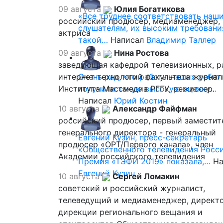
09 августа
Юлия Богатикова
«Все труднее соответствовать наш
российский продюсер, медиаменеджер,
слушателям, их высоким требовани
актриса
такой…
Написал
Владимир Таллер
09 августа
Нина Ростова
заведующая кафедрой телевизионных, р
интернет технологий факультета журна
Очень рад, что работы наших ребят
Института Массмедиа РГГУ, режиссер.
получили такую высокую оценку…
Написал
Юрий Костин
10 августа
Александр Файфман
российский продюсер, первый заместит
генерального директора - генеральный
Евгений Кузин, пресс-секретарь
продюсер «ОРТ/Первого канала», член
«Общественного телевидения Росси
Академии российского телевидения
Премия «ТЭФИ 2019» показала,…
На
Евгений Кузин
10 августа
Сергей Ломакин
советский и российский журналист,
телеведущий и медиаменеджер, директ
дирекции регионального вещания и