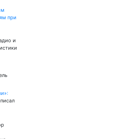
им
ям при
адио и
листики
ель
и»:
писал
ор