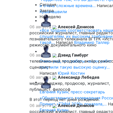
Сегодня
и очень сложные времена…
Написа
Завтра
Кушанашвили
На неделю
06 августа
Алексей Денисов
«Все труднее соответствовать наш
российский журналист, главный редакт
слушателям, их высоким требовани
познавательного телеканала ВГТРК «Ист
такой…
Написал
Владимир Таллер
режиссёр документального кино
06 августа
Дэвид Гамбург
телевизионный продюсер, актёр, режисс
Очень рад, что работы наших ребят
сценарист
получили такую высокую оценку…
Написал
Юрий Костин
06 августа
Александр Лебедев
медиаменеджер, продюсер, журналист,
публицист, философ
Евгений Кузин, пресс-секретарь
«Общественного телевидения Росси
В этот период нет дней рождений.
Премия «ТЭФИ 2019» показала,…
На
06 августа
Алексей Денисов
Евгений Кузин
российский журналист, главный редакт