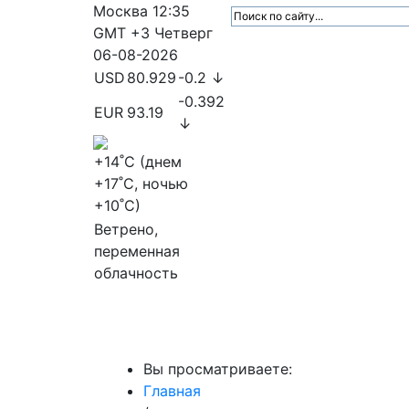
Москва
12:35
GMT +3
Четверг
06-08-2026
USD
80.929
-0.2 ↓
-0.392
EUR
93.19
↓
+14
˚C (днем
+17
˚C, ночью
+10
˚C)
Ветрено,
переменная
облачность
МедиаПрофи
Главное
Медиарыно
Вы просматриваете:
Главная