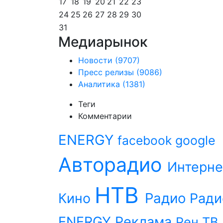
17
18
19
20
21
22
23
24
25
26
27
28
29
30
31
Медиарынок
Новости
(9707)
Пресс релизы
(9086)
Аналитика
(1381)
Теги
Комментарии
ENERGY
facebook
google
Авторадио
Интерне
НТВ
Радио
Кино
Ради
ENERGY
Реклама
Рен ТВ