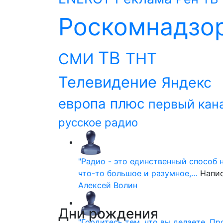
Роскомнадзо
ТВ
ТНТ
СМИ
Телевидение
Яндекс
европа плюс
первый кан
русское радио
"Радио - это единственный способ 
что-то большое и разумное,…
Напи
Алексей Волин
Дни
рождения
"Гордитесь тем, что вы делаете. П