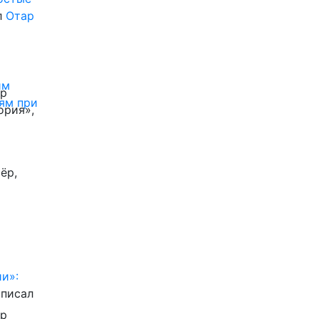
л
Отар
им
ор
ям при
ория»,
ёр,
и»:
писал
ор