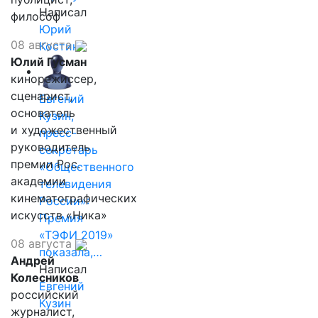
Написал
философ
Юрий
08 августа
Костин
Юлий Гусман
кинорежиссер,
сценарист,
Евгений
основатель
Кузин,
и художественный
пресс-
руководитель
секретарь
премии Рос.
«Общественного
академии
телевидения
кинематографических
России»:
искусств «Ника»
Премия
«ТЭФИ 2019»
08 августа
показала,…
Андрей
Написал
Колесников
Евгений
российский
Кузин
журналист,