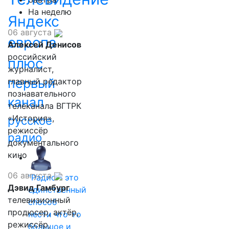
На неделю
Яндекс
06 августа
европа
Алексей Денисов
российский
плюс
журналист,
первый
главный редактор
познавательного
канал
телеканала ВГТРК
«История»,
русское
режиссёр
радио
документального
кино
06 августа
"Радио - это
Дэвид Гамбург
единственный
телевизионный
способ
продюсер, актёр,
нести что-то
режиссёр,
большое и