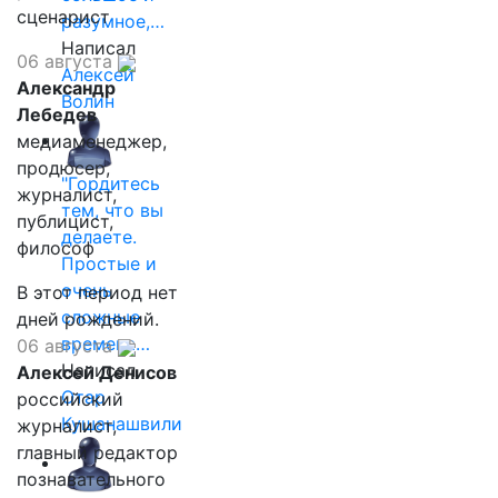
сценарист
разумное,…
Написал
06 августа
Алексей
Александр
Волин
Лебедев
медиаменеджер,
продюсер,
"Гордитесь
журналист,
тем, что вы
публицист,
делаете.
философ
Простые и
очень
В этот период нет
сложные
дней рождений.
времена…
06 августа
Написал
Алексей Денисов
Отар
российский
Кушанашвили
журналист,
главный редактор
познавательного