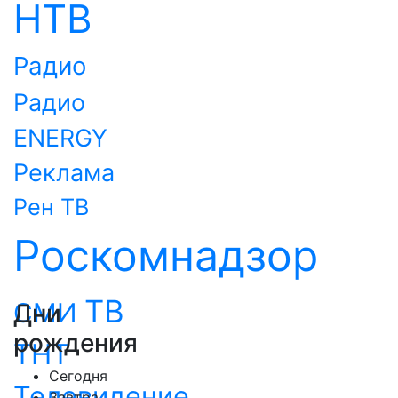
НТВ
Радио
Радио
ENERGY
Реклама
Рен ТВ
Роскомнадзор
ТВ
СМИ
Дни
рождения
ТНТ
Сегодня
Телевидение
Завтра