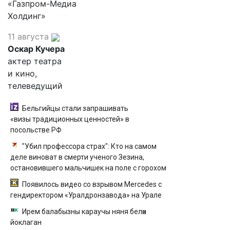
«Газпром-Медиа
Холдинг»
11 августа
Оскар Кучера
актер театра
и кино,
телеведущий
Бельгийцы стали запрашивать
«визы традиционных ценностей» в
посольстве РФ
"Убил профессора страх": Кто на самом
деле виноват в смерти ученого Зезина,
остановившего мальчишек на поле с горохом
Появилось видео со взрывом Mercedes с
гендиректором «Уралдронзавода» на Урале
Ирем балабызны караучы няня белән
йоклаган