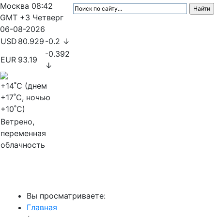
Москва
08:42
GMT +3
Четверг
06-08-2026
USD
80.929
-0.2 ↓
-0.392
EUR
93.19
↓
+14
˚C (днем
+17
˚C, ночью
+10
˚C)
Ветрено,
переменная
облачность
МедиаПрофи
Вы просматриваете:
Главная