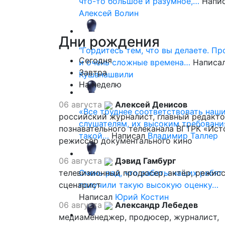
что-то большое и разумное,…
Напи
Алексей Волин
Дни
рождения
"Гордитесь тем, что вы делаете. П
Сегодня
и очень сложные времена…
Написа
Завтра
Кушанашвили
На неделю
06 августа
Алексей Денисов
«Все труднее соответствовать наш
российский журналист, главный редакт
слушателям, их высоким требовани
познавательного телеканала ВГТРК «Ист
такой…
Написал
Владимир Таллер
режиссёр документального кино
06 августа
Дэвид Гамбург
телевизионный продюсер, актёр, режисс
Очень рад, что работы наших ребят
сценарист
получили такую высокую оценку…
Написал
Юрий Костин
06 августа
Александр Лебедев
медиаменеджер, продюсер, журналист,