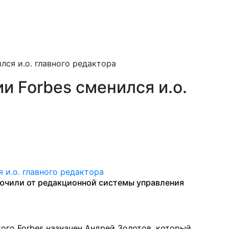
лся и.о. главного редактора
и Forbes сменился и.о.
ючили от редакционной системы управления
ого Forbes назначен Андрей Золотов, который