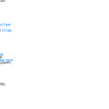
сал
ростые
л
Отар
им
ор
ям при
ория»,
ёр,