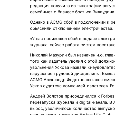
редакция получила из типографии авгус
семейные» о бизнесе братьев Зиявудин
Однако в ACMG сбой в подключении к р
объяснили отключением электричества.
«У нас произошел сбой в подаче электри
журнала, сейчас работа систем восстан
Николай Мазурин был назначен и.о. глав
того как издатель
уволил
с этой должно
увольнения Ускова назвали «неудовлетв
нарушение​ трудовой дисциплины. Бывший
ACMG Александр Федотов пытался вмеши
Усков
судится
с компанией-издателем For
Андрей Золотов присоединился к Forbes в
перезапуска журнала и digital-канала. 
вырос, увеличилось количество выпуско
направления, такие как Forbes Life Club.