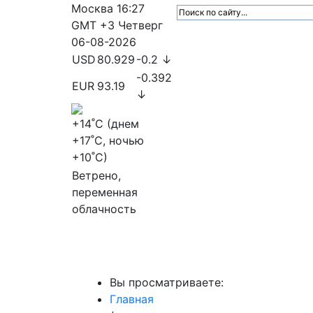
Москва
16:27
GMT +3
Четверг
06-08-2026
USD
80.929
-0.2 ↓
-0.392
EUR
93.19
↓
+14
˚C (днем
+17
˚C, ночью
+10
˚C)
Ветрено,
переменная
облачность
МедиаПрофи
Главное
Медиарыно
Вы просматриваете:
Главная