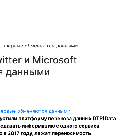
oft впервые обменяются данными
tter и Microsoft
я данными
апустили
платформу
переноса данных DTP(Data
ередавать информацию с одного сервиса
го в 2017 году, лежат переносимость