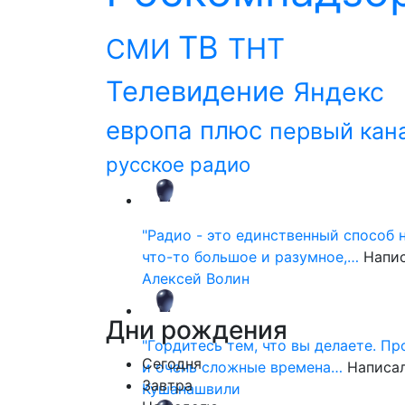
ТВ
ТНТ
СМИ
Телевидение
Яндекс
европа плюс
первый кан
русское радио
"Радио - это единственный способ 
что-то большое и разумное,…
Напи
Алексей Волин
Дни
рождения
"Гордитесь тем, что вы делаете. П
Сегодня
и очень сложные времена…
Написа
Завтра
Кушанашвили