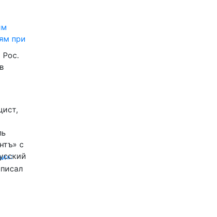
им
ям при
 Рос.
в
цист,
ль
нтъ» с
Русский
и»:
писал