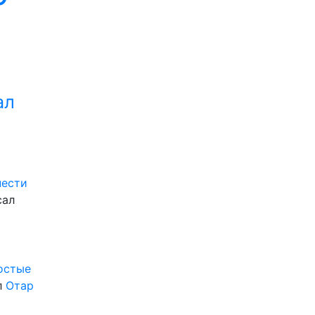
ал
нести
сал
ростые
л
Отар