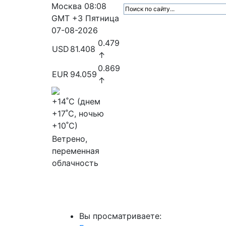
Москва
08:08
GMT +3
Пятница
07-08-2026
0.479
USD
81.408
↑
0.869
EUR
94.059
↑
+14
˚C (днем
+17
˚C, ночью
+10
˚C)
Ветрено,
переменная
облачность
МедиаПрофи
Главное
Медиарыно
Вы просматриваете: