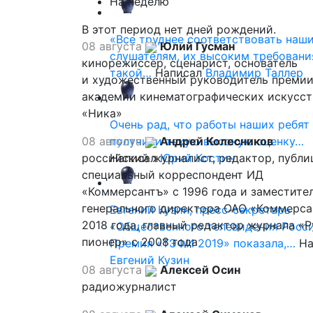
На неделю
В этот период нет дней рождений.
«Все труднее соответствовать наш
08 августа
Юлий Гусман
слушателям, их высоким требовани
кинорежиссер, сценарист, основатель
такой…
Написал
Владимир Таллер
и художественный руководитель премии
академии кинематографических искусст
«Ника»
Очень рад, что работы наших ребят
08 августа
получили такую высокую оценку…
Андрей Колесников
российский журналист, редактор, публи
Написал
Юрий Костин
специальный корреспондент ИД
«Коммерсантъ» с 1996 года и заместите
генерального директора ОАО «Коммерса
Евгений Кузин, пресс-секретарь
2018 года, главный редактор журнала «
«Общественного телевидения Росси
пионер» с 2008 года
Премия «ТЭФИ 2019» показала,…
На
Евгений Кузин
08 августа
Алексей Осин
радиожурналист