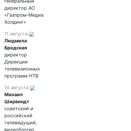
генеральный
директор АО
«Газпром-Медиа
Холдинг»
11 августа
Людмила
Бродская
директор
Дирекции
телевизионных
программ НТВ
14 августа
Михаил
Ширвиндт
советский и
российский
телеведущий,
видеоблогер,