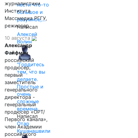
журналистики
нести что-то
Института
большое и
Массмедиа РГГУ,
разумное,…
режиссер.
Написал
Алексей
10 августа
Волин
Александр
Файфман
российский
"Гордитесь
продюсер,
тем, что вы
первый
делаете.
заместитель
Простые и
генерального
очень
директора -
сложные
генеральный
времена…
продюсер «ОРТ/
Написал
Первого канала»,
Отар
член Академии
Кушанашвили
российского