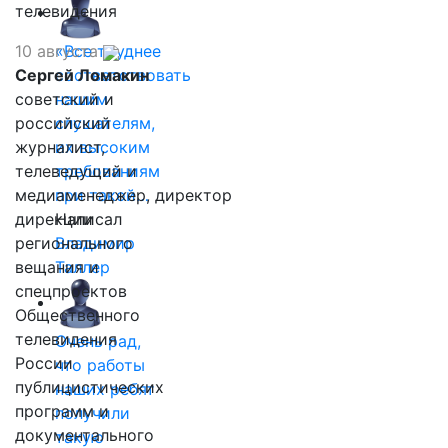
телевидения
10 августа
«Все труднее
Сергей Ломакин
соответствовать
советский и
нашим
российский
слушателям,
журналист,
их высоким
телеведущий и
требованиям
медиаменеджер, директор
при такой…
дирекции
Написал
регионального
Владимир
вещания и
Таллер
спецпроектов
Общественного
телевидения
Очень рад,
России
что работы
публицистических
наших ребят
программ и
получили
документального
такую