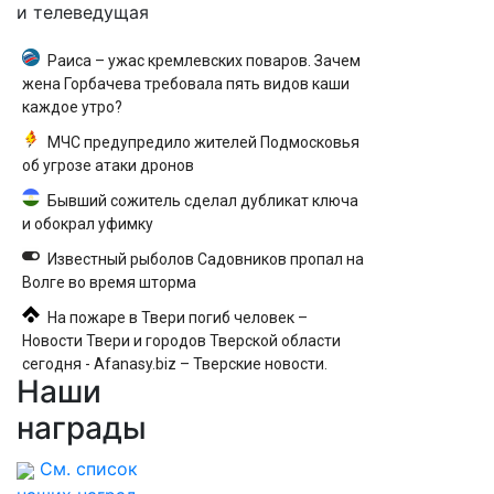
и телеведущая
Раиса – ужас кремлевских поваров. Зачем
жена Горбачева требовала пять видов каши
каждое утро?
МЧС предупредило жителей Подмосковья
об угрозе атаки дронов
Бывший сожитель сделал дубликат ключа
и обокрал уфимку
Известный рыболов Садовников пропал на
Волге во время шторма
На пожаре в Твери погиб человек –
Новости Твери и городов Тверской области
сегодня - Afanasy.biz – Тверские новости.
Наши
Новости Твери. Тверь новости. Новости.
Новости сегод
награды
См. список