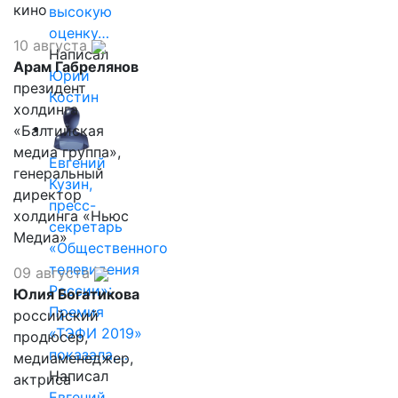
кино
высокую
оценку…
10 августа
Написал
Арам Габрелянов
Юрий
президент
Костин
холдинга
«Балтийская
медиа группа»,
Евгений
генеральный
Кузин,
директор
пресс-
холдинга «Ньюс
секретарь
Медиа»
«Общественного
телевидения
09 августа
России»:
Юлия Богатикова
Премия
российский
«ТЭФИ 2019»
продюсер,
показала,…
медиаменеджер,
Написал
актриса
Евгений