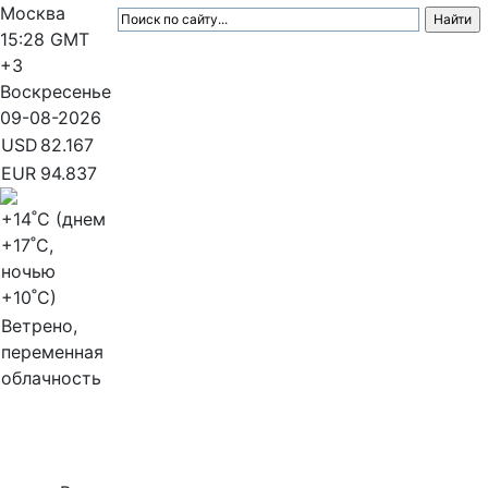
Москва
15:28
GMT
+3
Воскресенье
09-08-2026
USD
82.167
EUR
94.837
+14
˚C (днем
+17
˚C,
ночью
+10
˚C)
Ветрено,
переменная
облачность
МедиаПрофи