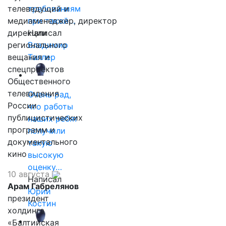
телеведущий и
требованиям
медиаменеджер, директор
при такой…
дирекции
Написал
регионального
Владимир
вещания и
Таллер
спецпроектов
Общественного
телевидения
Очень рад,
России
что работы
публицистических
наших ребят
программ и
получили
документального
такую
кино
высокую
оценку…
10 августа
Написал
Арам Габрелянов
Юрий
президент
Костин
холдинга
«Балтийская