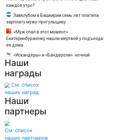
каждое утро?
Завклубом в Башкирии семь лет платила
зарплату мужу-прогульщику
«Муж спал в этот момент».
Екатеринбурженку нашли мертвой у подъезда
ее дома
«Искандеры» и «Бандероли»: ночной
Наши
добивающий удар по Одессе и Ильичевску
награды
См. список
наших наград
Наши
партнеры
См. список
наших партнеров