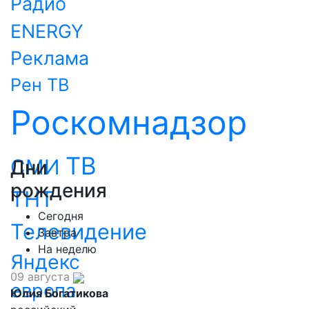
Радио
ENERGY
Реклама
Рен ТВ
Роскомнадзор
ТВ
СМИ
Дни
рождения
ТНТ
Сегодня
Телевидение
Завтра
На неделю
Яндекс
09 августа
европа
Юлия Богатикова