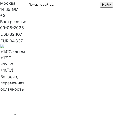
Москва
14:39
GMT
+3
Воскресенье
09-08-2026
USD
82.167
EUR
94.837
+14
˚C (днем
+17
˚C,
ночью
+10
˚C)
Ветрено,
переменная
облачность
МедиаПрофи