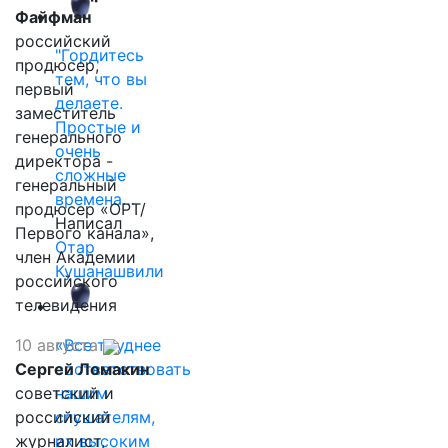
Файфман
российский
"Гордитесь
продюсер,
тем, что вы
первый
делаете.
заместитель
Простые и
генерального
очень
директора -
сложные
генеральный
времена…
продюсер «ОРТ/
Написал
Первого канала»,
Отар
член Академии
Кушанашвили
российского
телевидения
10 августа
«Все труднее
Сергей Ломакин
соответствовать
советский и
нашим
российский
слушателям,
журналист,
их высоким