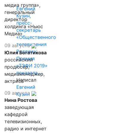
медиа группа»,
Евгений
генеральный
Кузин,
директор
пресс-
холдинга «Ньюс
секретарь
Медиа»
«Общественного
телевидения
09 августа
России»:
Юлия Богатикова
Премия
российский
«ТЭФИ 2019»
продюсер,
показала,…
медиаменеджер,
Написал
актриса
Евгений
09 августа
Кузин
Нина Ростова
заведующая
кафедрой
телевизионных,
радио и интернет