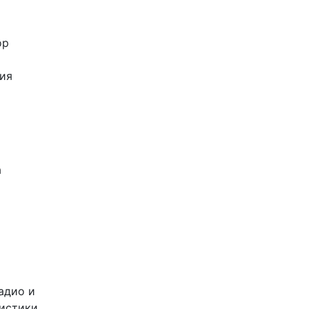
ор
ия
а
адио и
листики