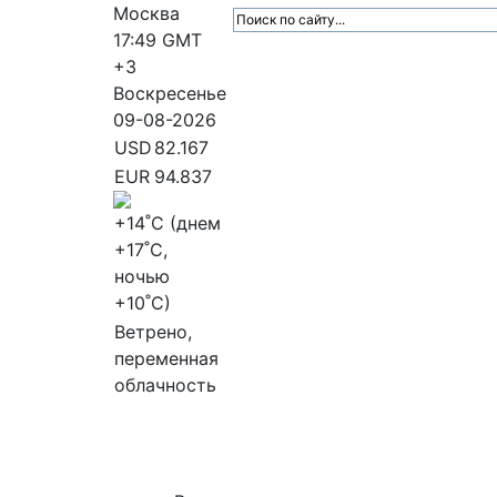
Москва
17:49
GMT
+3
Воскресенье
09-08-2026
USD
82.167
EUR
94.837
+14
˚C (днем
+17
˚C,
ночью
+10
˚C)
Ветрено,
переменная
облачность
МедиаПрофи
Главное
Медиарыно