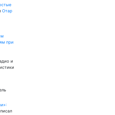
ростые
л
Отар
им
ям при
адио и
листики
ель
и»:
писал