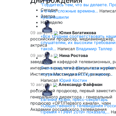
Дни
рождения
"Гордитесь тем, что вы делаете. П
Сегодня
и очень сложные времена…
Написа
Завтра
Кушанашвили
На неделю
09 августа
Юлия Богатикова
«Все труднее соответствовать наш
российский продюсер, медиаменеджер,
слушателям, их высоким требовани
актриса
такой…
Написал
Владимир Таллер
09 августа
Нина Ростова
заведующая кафедрой телевизионных, р
интернет технологий факультета журна
Очень рад, что работы наших ребят
Института Массмедиа РГГУ, режиссер.
получили такую высокую оценку…
Написал
Юрий Костин
10 августа
Александр Файфман
российский продюсер, первый заместит
генерального директора - генеральный
Евгений Кузин, пресс-секретарь
продюсер «ОРТ/Первого канала», член
«Общественного телевидения Росси
Академии российского телевидения
Премия «ТЭФИ 2019» показала,…
На