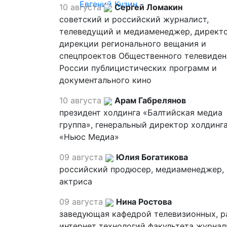
Евгений Кузин
10 августа
Сергей Ломакин
советский и российский журналист,
телеведущий и медиаменеджер, директ
дирекции регионального вещания и
спецпроектов Общественного телевиден
России публицистических программ и
документального кино
10 августа
Арам Габрелянов
президент холдинга «Балтийская медиа
группа», генеральный директор холдинг
«Ньюс Медиа»
09 августа
Юлия Богатикова
российский продюсер, медиаменеджер,
актриса
09 августа
Нина Ростова
заведующая кафедрой телевизионных, р
интернет технологий факультета журна