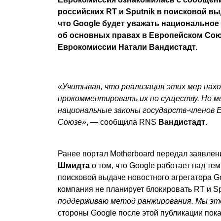
российских RT и Sputnik в поисковой вы
что Google будет уважать национальное
об основных правах в Европейском Сою
Еврокомиссии Натали Вандистадт.
«Учитывая, что реализация этих мер нах
прокомментировать их по существу. Но м
национальные законы государств-членов Е
Союзе»
, — сообщила RNS
Вандистадт
.
Ранее портал Motherboard
передал
заявлени
Шмидта
о том, что Google работает над те
поисковой выдаче новостного агрегатора G
компания не планирует блокировать RT и Sp
поддерживаю метод ранжирования. Мы эт
стороны Google после этой публикации пока