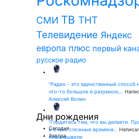
Роскомнадзо
ТВ
ТНТ
СМИ
Телевидение
Яндекс
европа плюс
первый кан
русское радио
"Радио - это единственный способ 
что-то большое и разумное,…
Напи
Алексей Волин
Дни
рождения
"Гордитесь тем, что вы делаете. П
Сегодня
и очень сложные времена…
Написа
Завтра
Кушанашвили