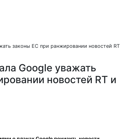
жать законы ЕС при ранжировании новостей RT
ала Google уважать
ировании новостей RT и
ями о планах Google понизить новости