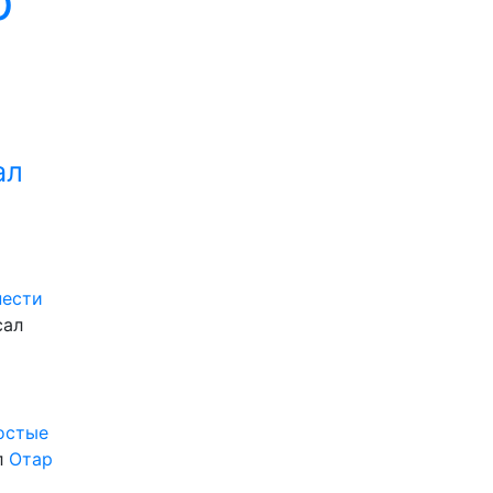
р
ал
нести
сал
ростые
л
Отар