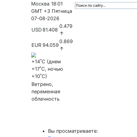
Москва
18:01
GMT +3
Пятница
07-08-2026
0.479
USD
81.408
↑
0.869
EUR
94.059
↑
+14
˚C (днем
+17
˚C, ночью
+10
˚C)
Ветрено,
переменная
облачность
МедиаПрофи
Главное
Медиарыно
Вы просматриваете: