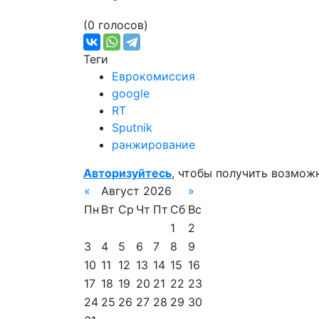
(0 голосов)
Теги
Еврокомиссия
google
RT
Sputnik
ранжирование
Авторизуйтесь
, чтобы получить возмож
«
Август 2026
»
Пн
Вт
Ср
Чт
Пт
Сб
Вс
1
2
3
4
5
6
7
8
9
10
11
12
13
14
15
16
17
18
19
20
21
22
23
24
25
26
27
28
29
30