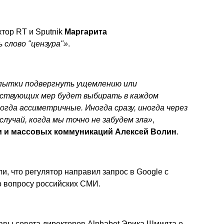
тор RT и Sputnik
Маргарита
 слово "цензура"»
.
пытки подвергнуть ущемлению или
ствующих мер будет выбирать в каждом
огда ассиметричные. Иногда сразу, иногда через
лучай, когда мы точно не забудем зла»
,
и и массовых коммуникаций Алексей Волин
.
ли
, что регулятор направил запрос в Google с
о вопросу российских СМИ.
лавы совета директоров Alphabet Эрика Шмидта о