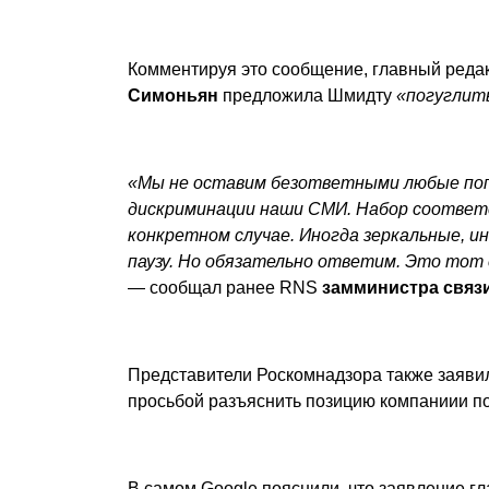
Комментируя это сообщение, главный редак
Симоньян
предложила
Шмидту
«погуглить
«Мы не оставим безответными любые по
дискриминации наши СМИ. Набор соответ
конкретном случае. Иногда зеркальные, ин
паузу. Но обязательно ответим. Это тот с
—
сообщал
ранее RNS
замминистра связ
Представители Роскомнадзора также
заяви
просьбой разъяснить позицию компаниии п
В самом Google пояснили, что заявление г