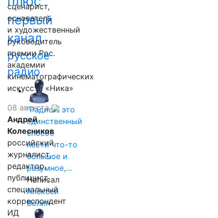
плюс
сценарист,
первый
основатель
и художественный
канал
руководитель
премии Рос.
русское
академии
радио
кинематографических
искусств «Ника»
08 августа
"Радио - это
Андрей
единственный
Колесников
способ
российский
нести что-то
журналист,
большое и
редактор,
разумное,…
публицист,
Написал
специальный
Алексей
корреспондент
Волин
ИД