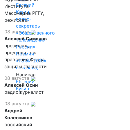
Евгений
Института
Кузин,
Массмедиа РГГУ,
пресс-
режиссер.
секретарь
08 августа
«Общественного
Алексей Симонов
телевидения
президент,
России»:
председатель
Премия
правления Фонда
«ТЭФИ 2019»
защиты гласности
показала,…
Написал
08 августа
Евгений
Алексей Осин
Кузин
радиожурналист
08 августа
Андрей
Колесников
российский