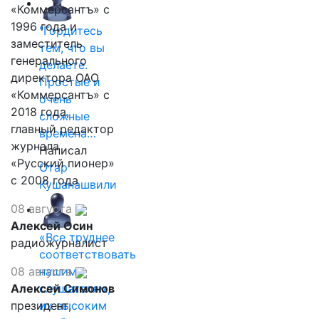
«Коммерсантъ» с
1996 года и
"Гордитесь
заместитель
тем, что вы
генерального
делаете.
директора ОАО
Простые и
«Коммерсантъ» с
очень
2018 года,
сложные
главный редактор
времена…
журнала
Написал
«Русский пионер»
Отар
с 2008 года
Кушанашвили
08 августа
Алексей Осин
«Все труднее
радиожурналист
соответствовать
08 августа
нашим
Алексей Симонов
слушателям,
президент,
их высоким