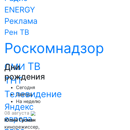
ENERGY
Реклама
Рен ТВ
Роскомнадзор
ТВ
СМИ
Дни
рождения
ТНТ
Сегодня
Телевидение
Завтра
На неделю
Яндекс
08 августа
европа
Юлий Гусман
кинорежиссер,