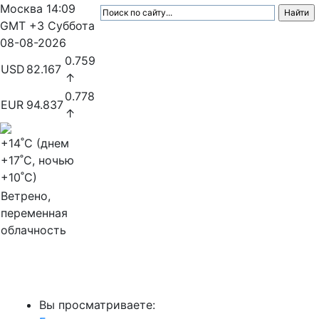
Москва
14:09
GMT +3
Суббота
08-08-2026
0.759
USD
82.167
↑
0.778
EUR
94.837
↑
+14
˚C (днем
+17
˚C, ночью
+10
˚C)
Ветрено,
переменная
облачность
МедиаПрофи
Вы просматриваете: