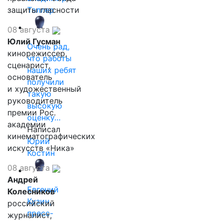
защиты гласности
Таллер
08 августа
Юлий Гусман
Очень рад,
кинорежиссер,
что работы
сценарист,
наших ребят
основатель
получили
и художественный
такую
руководитель
высокую
премии Рос.
оценку…
академии
Написал
кинематографических
Юрий
искусств «Ника»
Костин
08 августа
Андрей
Евгений
Колесников
Кузин,
российский
пресс-
журналист,