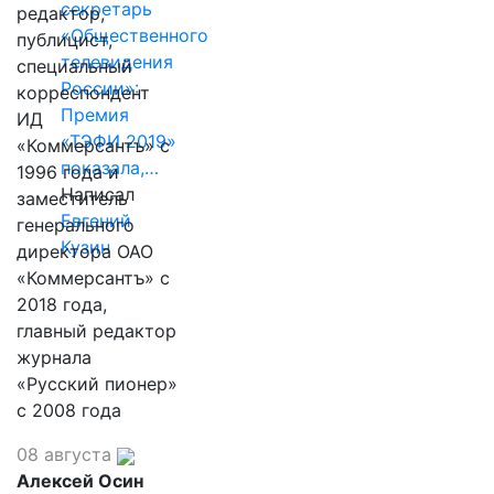
секретарь
редактор,
«Общественного
публицист,
телевидения
специальный
России»:
корреспондент
Премия
ИД
«ТЭФИ 2019»
«Коммерсантъ» с
показала,…
1996 года и
Написал
заместитель
Евгений
генерального
Кузин
директора ОАО
«Коммерсантъ» с
2018 года,
главный редактор
журнала
«Русский пионер»
с 2008 года
08 августа
Алексей Осин