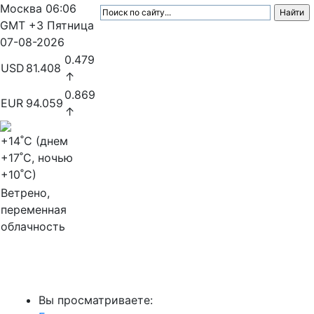
Москва
06:06
GMT +3
Пятница
07-08-2026
0.479
USD
81.408
↑
0.869
EUR
94.059
↑
+14
˚C (днем
+17
˚C, ночью
+10
˚C)
Ветрено,
переменная
облачность
МедиаПрофи
Вы просматриваете: