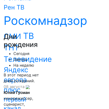
Рен ТВ
Роскомнадзор
ТВ
СМИ
Дни
рождения
ТНТ
Сегодня
Телевидение
Завтра
На неделю
Яндекс
В этот период нет
европа
дней рождений.
08 августа
плюс
Юлий Гусман
первый
кинорежиссер,
сценарист,
канал