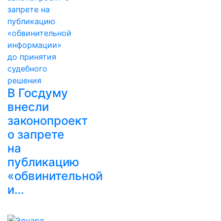
В Госдуму
внесли
законопроект
о запрете
на
публикацию
«обвинительной
и…