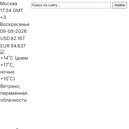
Москва
17:34
GMT
+3
Воскресенье
09-08-2026
USD
82.167
EUR
94.837
+14
˚C (днем
+17
˚C,
ночью
+10
˚C)
Ветрено,
переменная
облачность
МедиаПрофи