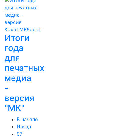
Итоги
года
для
печатных
медиа
-
версия
"МК"
В начало
Назад
97