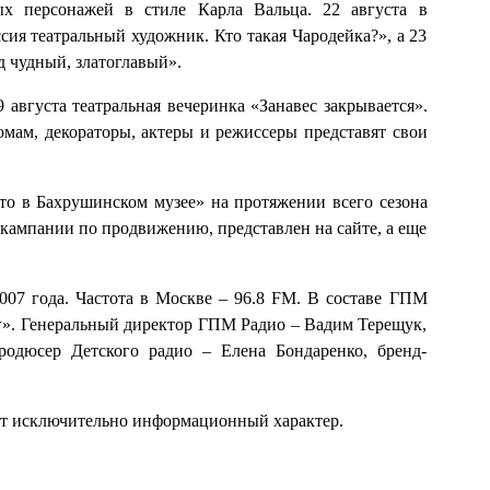
ых персонажей в стиле Карла Вальца. 22 августа в
ия театральный художник. Кто такая Чародейка?», а 23
д чудный, златоглавый».
августа театральная вечеринка «Занавес закрывается».
мам, декораторы, актеры и режиссеры представят свои
о в Бахрушинском музее» на протяжении всего сезона
в кампании по продвижению, представлен на сайте, а еще
2007 года. Частота в Москве – 96.8 FM. В составе ГПМ
г». Генеральный директор ГПМ Радио – Вадим Терещук,
одюсер Детского радио – Елена Бондаренко, бренд-
ит исключительно информационный характер.