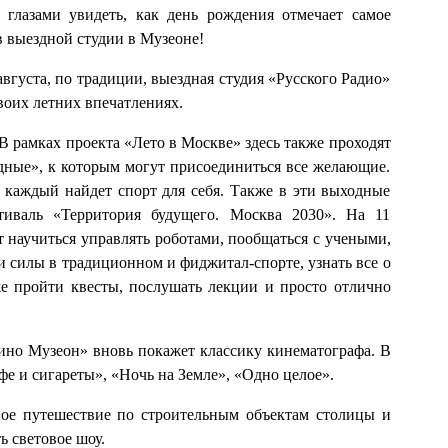
глазами увидеть, как день рождения отмечает самое
в выездной студии в Музеоне!
августа, по традиции, выездная студия «Русского Радио»
воих летних впечатлениях.
 В рамках проекта «Лето в Москве» здесь также проходят
ные», к которым могут присоединиться все желающие.
– каждый найдет спорт для себя. Также в эти выходные
тиваль «Территория будущего. Москва 2030». На 11
т научиться управлять роботами, пообщаться с учеными,
 силы в традиционном и фиджитал-спорте, узнать все о
же пройти квесты, послушать лекции и просто отлично
но Музеон» вновь покажет классику кинематографа. В
е и сигареты», «Ночь на Земле», «Одно целое».
ное путешествие по строительным объектам столицы и
ь световое шоу.