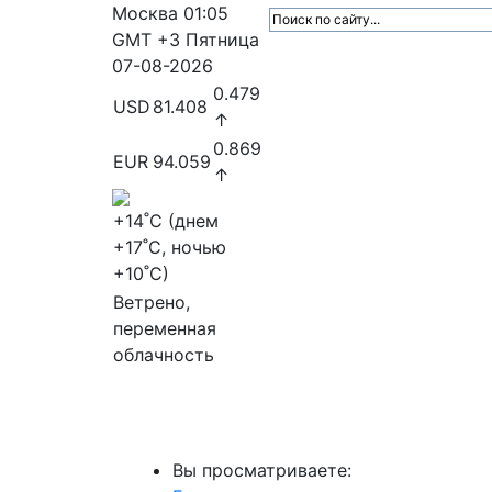
Москва
01:05
GMT +3
Пятница
07-08-2026
0.479
USD
81.408
↑
0.869
EUR
94.059
↑
+14
˚C (днем
+17
˚C, ночью
+10
˚C)
Ветрено,
переменная
облачность
МедиаПрофи
Главное
Медиарыно
Вы просматриваете: