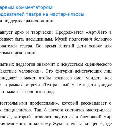
первым комментатором!
ри поддержке радиостанции
 август ярко и творчески! Продолжается «Арт-Лето в
обещает быть насыщенным. Музей подготовил большую
ователей театра. Во время занятий дети освоят азы
стюмы и декорации.
ытных педагогов знакомит с искусством сценического
«Макетные человечки». Это фигурки действующих лиц
внедряет в макет, чтобы режиссер смог увидеть, как
та в рамках встречи «Театральный макет» дети увидят
ют макет сказочного города.
театральными профессиями», который рассказывает о
 специалистов. Так, 8 августа состоится мастер-класс
твия», который позволит окунуться в блестящий мир
сия художник по костюму. Жуки и пчелы на сцене», где