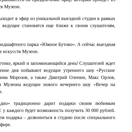
тв Музеон.
ыходит в эфир из уникальной выездной студии в рамках
е ведущие становятся еще ближе к своим слушателям,
андшафтного парка «Южное Бутово». А сейчас выездная
е искусств Музеон.
ргетике, яркий и запоминающийся день! Слушателей ждет
ение дня побывают ведущие утреннего шоу «Русские
има Морозов, а также Дмитрий Оленин, Макс Орлов,
з Музеона ведущие нового вечернего шоу «Вечер на
в.
адио» традиционно дарит подарки своим любимым
с у каждого будет возможность получить 30 000 рублей.
лем подарка – дозвониться в студию после специального
эфире.