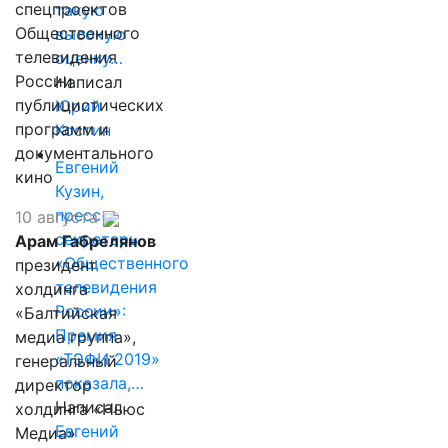
спецпроектов
такую
Общественного
высокую
телевидения
оценку…
России
Написал
публицистических
Юрий
программ и
Костин
документального
Евгений
кино
Кузин,
пресс-
10 августа
секретарь
Арам Габрелянов
«Общественного
президент
телевидения
холдинга
России»:
«Балтийская
Премия
медиа группа»,
«ТЭФИ 2019»
генеральный
показала,…
директор
Написал
холдинга «Ньюс
Евгений
Медиа»