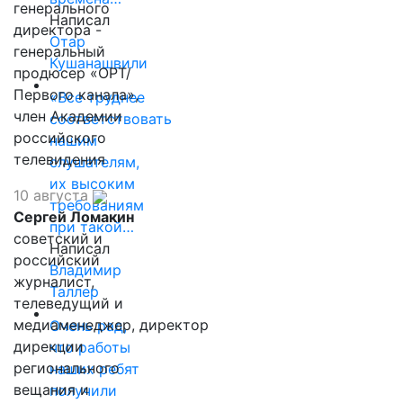
генерального
Написал
директора -
Отар
генеральный
Кушанашвили
продюсер «ОРТ/
Первого канала»,
«Все труднее
член Академии
соответствовать
российского
нашим
телевидения
слушателям,
их высоким
10 августа
требованиям
Сергей Ломакин
при такой…
советский и
Написал
российский
Владимир
журналист,
Таллер
телеведущий и
медиаменеджер, директор
Очень рад,
дирекции
что работы
регионального
наших ребят
вещания и
получили