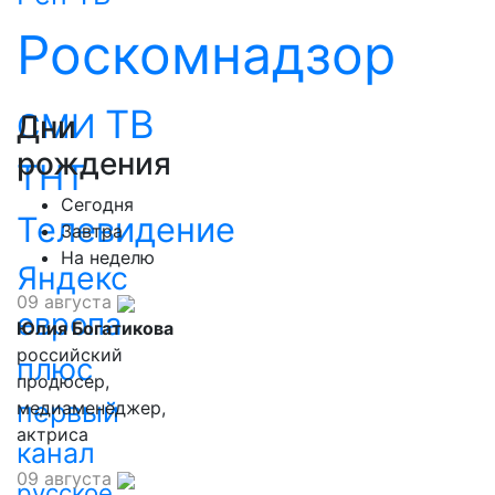
Роскомнадзор
ТВ
СМИ
Дни
рождения
ТНТ
Сегодня
Телевидение
Завтра
На неделю
Яндекс
09 августа
европа
Юлия Богатикова
российский
плюс
продюсер,
первый
медиаменеджер,
актриса
канал
09 августа
русское