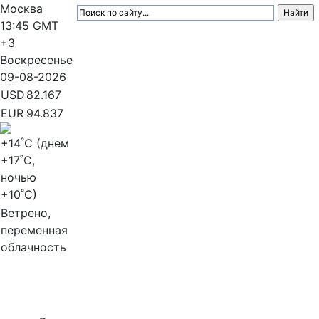
Москва
13:45
GMT
+3
Воскресенье
09-08-2026
USD
82.167
EUR
94.837
+14
˚C (днем
+17
˚C,
ночью
+10
˚C)
Ветрено,
переменная
облачность
МедиаПрофи