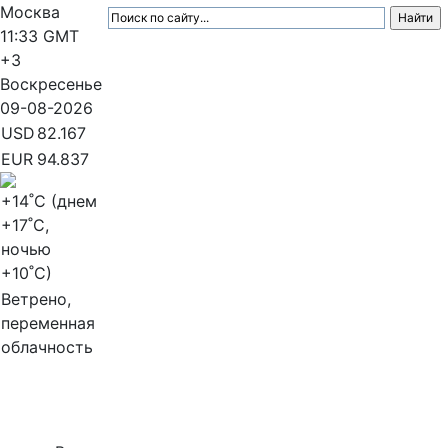
Москва
11:33
GMT
+3
Воскресенье
09-08-2026
USD
82.167
EUR
94.837
+14
˚C (днем
+17
˚C,
ночью
+10
˚C)
Ветрено,
переменная
облачность
МедиаПрофи