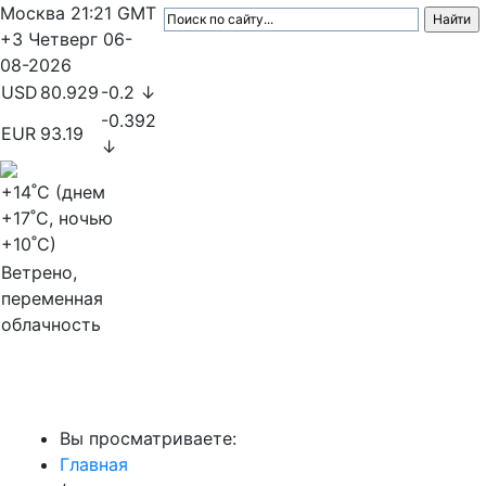
Москва
21:21
GMT
+3
Четверг
06-
08-2026
USD
80.929
-0.2 ↓
-0.392
EUR
93.19
↓
+14
˚C (днем
+17
˚C, ночью
+10
˚C)
Ветрено,
переменная
облачность
МедиаПрофи
Вы просматриваете:
Главная