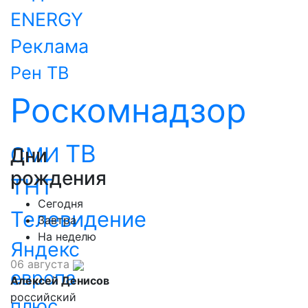
ENERGY
Реклама
Рен ТВ
Роскомнадзор
ТВ
СМИ
Дни
рождения
ТНТ
Сегодня
Телевидение
Завтра
На неделю
Яндекс
06 августа
европа
Алексей Денисов
российский
плюс