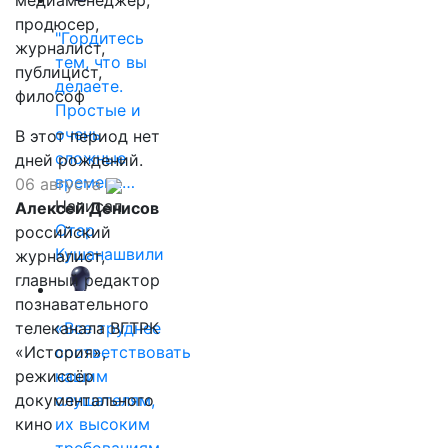
медиаменеджер,
продюсер,
"Гордитесь
журналист,
тем, что вы
публицист,
делаете.
философ
Простые и
очень
В этот период нет
сложные
дней рождений.
времена…
06 августа
Написал
Алексей Денисов
Отар
российский
Кушанашвили
журналист,
главный редактор
познавательного
телеканала ВГТРК
«Все труднее
«История»,
соответствовать
режиссёр
нашим
документального
слушателям,
кино
их высоким