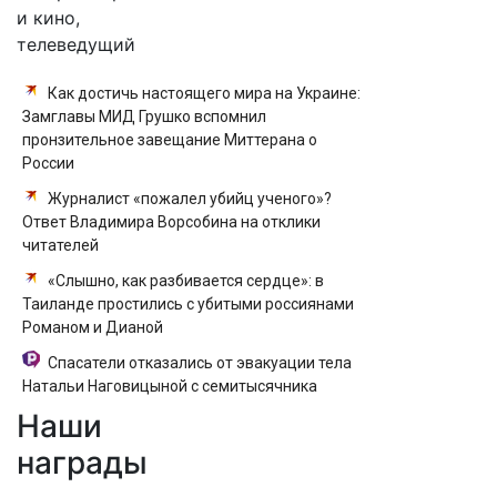
и кино,
телеведущий
Как достичь настоящего мира на Украине:
Замглавы МИД Грушко вспомнил
пронзительное завещание Миттерана о
России
Журналист «пожалел убийц ученого»?
Ответ Владимира Ворсобина на отклики
читателей
«Слышно, как разбивается сердце»: в
Таиланде простились с убитыми россиянами
Романом и Дианой
Спасатели отказались от эвакуации тела
Натальи Наговицыной с семитысячника
Наши
В Смоленске под рухнувшими деревьями
погибли ребенок и женщина
награды