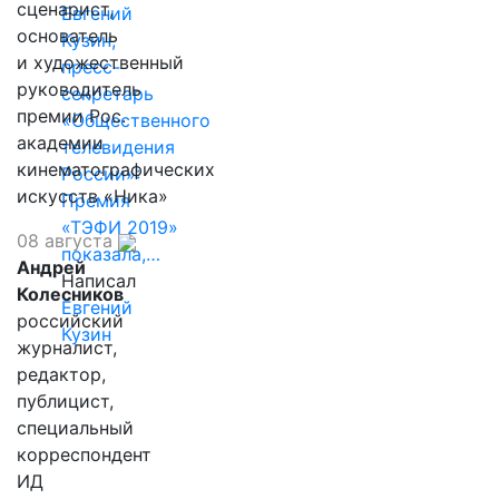
сценарист,
Евгений
основатель
Кузин,
и художественный
пресс-
руководитель
секретарь
премии Рос.
«Общественного
академии
телевидения
кинематографических
России»:
искусств «Ника»
Премия
«ТЭФИ 2019»
08 августа
показала,…
Андрей
Написал
Колесников
Евгений
российский
Кузин
журналист,
редактор,
публицист,
специальный
корреспондент
ИД