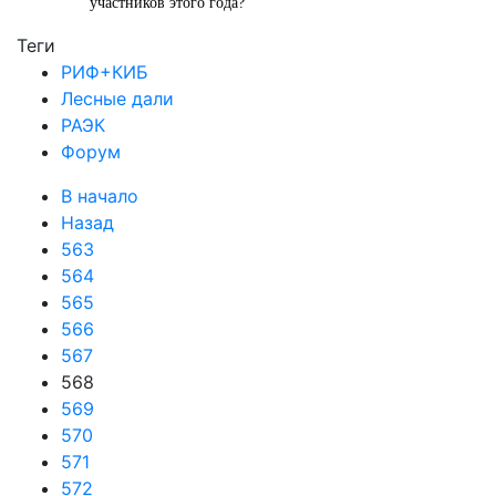
участников этого года?
Теги
РИФ+КИБ
Лесные дали
РАЭК
Форум
В начало
Назад
563
564
565
566
567
568
569
570
571
572