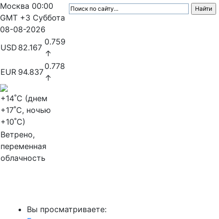
Москва
00:00
GMT +3
Суббота
08-08-2026
0.759
USD
82.167
↑
0.778
EUR
94.837
↑
+14
˚C (днем
+17
˚C, ночью
+10
˚C)
Ветрено,
переменная
облачность
МедиаПрофи
Вы просматриваете: