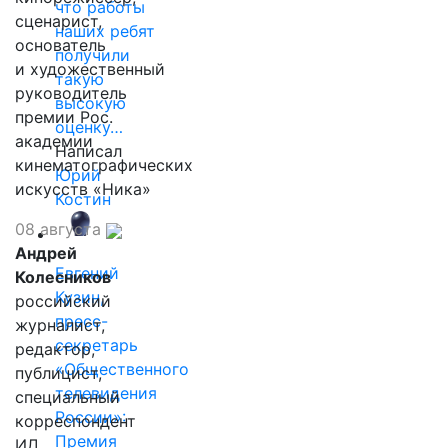
что работы
сценарист,
наших ребят
основатель
получили
и художественный
такую
руководитель
высокую
премии Рос.
оценку…
академии
Написал
кинематографических
Юрий
искусств «Ника»
Костин
08 августа
Андрей
Евгений
Колесников
Кузин,
российский
пресс-
журналист,
секретарь
редактор,
«Общественного
публицист,
телевидения
специальный
России»:
корреспондент
Премия
ИД