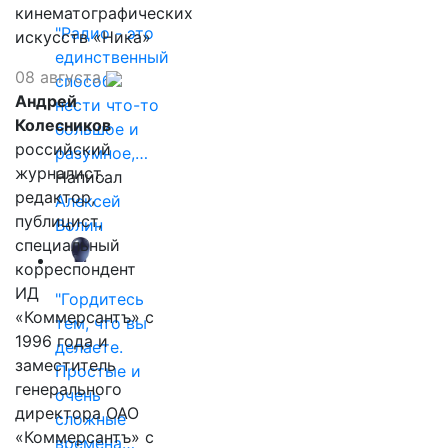
кинематографических
"Радио - это
искусств «Ника»
единственный
08 августа
способ
Андрей
нести что-то
Колесников
большое и
российский
разумное,…
журналист,
Написал
редактор,
Алексей
публицист,
Волин
специальный
корреспондент
ИД
"Гордитесь
«Коммерсантъ» с
тем, что вы
1996 года и
делаете.
заместитель
Простые и
генерального
очень
директора ОАО
сложные
«Коммерсантъ» с
времена…