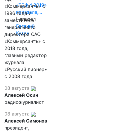
«ТЭФИ 2019»
«Коммерсантъ» с
показала,…
1996 года и
Написал
заместитель
Евгений
генерального
Кузин
директора ОАО
«Коммерсантъ» с
2018 года,
главный редактор
журнала
«Русский пионер»
с 2008 года
08 августа
Алексей Осин
радиожурналист
08 августа
Алексей Симонов
президент,