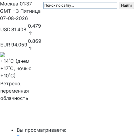
Москва
01:37
GMT +3
Пятница
07-08-2026
0.479
USD
81.408
↑
0.869
EUR
94.059
↑
+14
˚C (днем
+17
˚C, ночью
+10
˚C)
Ветрено,
переменная
облачность
МедиаПрофи
Вы просматриваете: