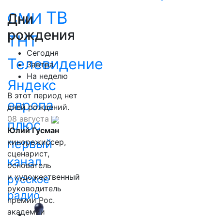
ТВ
СМИ
Дни
рождения
ТНТ
Сегодня
Телевидение
Завтра
На неделю
Яндекс
В этот период нет
европа
дней рождений.
08 августа
плюс
Юлий Гусман
первый
кинорежиссер,
сценарист,
канал
основатель
и художественный
русское
руководитель
радио
премии Рос.
академии